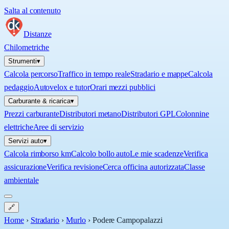
Salta al contenuto
Distanze
Chilometriche
Strumenti
▾
Calcola percorso
Traffico in tempo reale
Stradario e mappe
Calcola
pedaggio
Autovelox e tutor
Orari mezzi pubblici
Carburante & ricarica
▾
Prezzi carburante
Distributori metano
Distributori GPL
Colonnine
elettriche
Aree di servizio
Servizi auto
▾
Calcola rimborso km
Calcolo bollo auto
Le mie scadenze
Verifica
assicurazione
Verifica revisione
Cerca officina autorizzata
Classe
ambientale
🔗
Home
›
Stradario
›
Murlo
›
Podere Campopalazzi