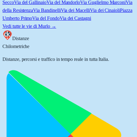
Secco
Via del Gallinaio
Via del Mandorlo
Via Guglielmo Marconi
Via
della Resistenza
Via Bandinelli
Via dei Macelli
Via dei Cinaioli
Piazza
Umberto Primo
Via del Fondo
Via dei Castagni
Vedi tutte le vie di
Murlo
→
Distanze
Chilometriche
Distanze, percorsi e traffico in tempo reale in tutta Italia.