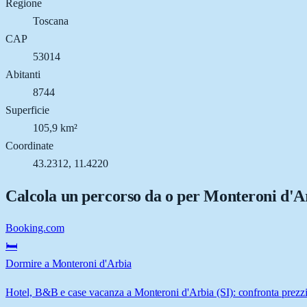
Regione
Toscana
CAP
53014
Abitanti
8744
Superficie
105,9 km²
Coordinate
43.2312, 11.4220
Calcola un percorso da o per
Monteroni d'A
Booking.com
🛏️
Dormire a Monteroni d'Arbia
Hotel, B&B e case vacanza a Monteroni d'Arbia (SI): confronta prezzi 