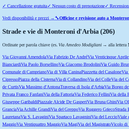
✓
Cancellazione gratuita
✓
Nessun costo di prenotazione
✓
Recensioni
Vedi disponibilità e prezzi →
🔧
Officine e revisione auto a
Monteron
Strade e vie di
Monteroni d'Arbia
(
206
)
Ordinate per parola chiave (es.
Via Amedeo Modigliani
→ alla lettera
Via Giovanni Amendola
Via Fabrizio De André
Via Venticinque Aprile
Bianciardi
Via Paolo Borsellino
Via Giacomo Brodolini
Via Guido Brun
Comunale di Campriano
Via di Villa Canina
Piazzetta del Casalone
Via
Cipresso
Piazza della Cisterna
Via di Collandino
Via del Colle
Via del 
de Curtis
Via Massimo d'Antona
Traversa di Isola d'Arbia
Via Borgo de
Privata Franco Fanfani
Via della Fattoria
Via Federico Fellini
Via della 
Giuseppe Garibaldi
Piazzale Alcide De Gasperi
Via Bruna Ghini
Via Ol
Grancia
Via Achille Grandi
Via del Greppo
Via Ruggero Grieco
Strada 
Lauretana
Via S. Lavagini
Via Spartaco Lavagnini
Via del Leccio
Viale 
Maggio
Via Ventiquattro Maggio
Via Magi
Via del Magistrato
Vicolo di