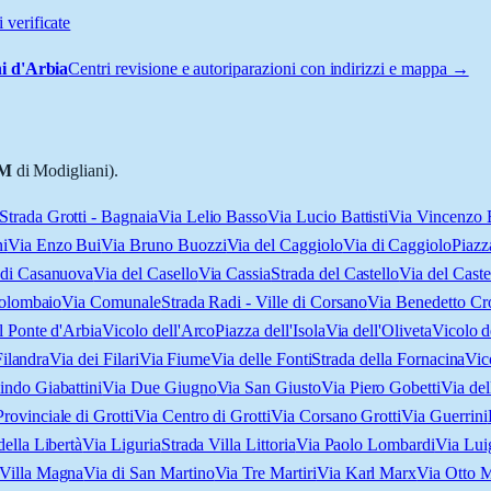
 verificate
i d'Arbia
Centri revisione e autoriparazioni con indirizzi e mappa →
M
di Modigliani).
Strada Grotti - Bagnaia
Via Lelio Basso
Via Lucio Battisti
Via Vincenzo B
i
Via Enzo Bui
Via Bruno Buozzi
Via del Caggiolo
Via di Caggiolo
Piazz
 di Casanuova
Via del Casello
Via Cassia
Strada del Castello
Via del Caste
Colombaio
Via Comunale
Strada Radi - Ville di Corsano
Via Benedetto Cr
l Ponte d'Arbia
Vicolo dell'Arco
Piazza dell'Isola
Via dell'Oliveta
Vicolo d
Filandra
Via dei Filari
Via Fiume
Via delle Fonti
Strada della Fornacina
Vic
indo Giabattini
Via Due Giugno
Via San Giusto
Via Piero Gobetti
Via del
Provinciale di Grotti
Via Centro di Grotti
Via Corsano Grotti
Via Guerrini
della Libertà
Via Liguria
Strada Villa Littoria
Via Paolo Lombardi
Via Lui
 Villa Magna
Via di San Martino
Via Tre Martiri
Via Karl Marx
Via Otto 