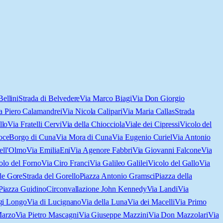
ellini
Strada di Belvedere
Via Marco Biagi
Via Don Giorgio
a Piero Calamandrei
Via Nicola Calipari
Via Maria Callas
Strada
llo
Via Fratelli Cervi
Via della Chiocciola
Viale dei Cipressi
Vicolo del
oce
Borgo di Cuna
Via Mora di Cuna
Via Eugenio Curiel
Via Antonio
ell'Olmo
Via Emilia
Eni
Via Agenore Fabbri
Via Giovanni Falcone
Via
olo del Forno
Via Ciro Franci
Via Galileo Galilei
Vicolo del Gallo
Via
le Gore
Strada del Gorello
Piazza Antonio Gramsci
Piazza della
Piazza Guidino
Circonvallazione John Kennedy
Via Landi
Via
gi Longo
Via di Lucignano
Via della Luna
Via dei Macelli
Via Primo
Marzo
Via Pietro Mascagni
Via Giuseppe Mazzini
Via Don Mazzolari
Via