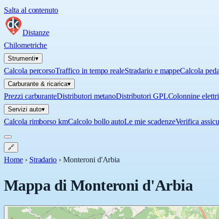
Salta al contenuto
Distanze
Chilometriche
Strumenti
▾
Calcola percorso
Traffico in tempo reale
Stradario e mappe
Calcola ped
Carburante & ricarica
▾
Prezzi carburante
Distributori metano
Distributori GPL
Colonnine elettr
Servizi auto
▾
Calcola rimborso km
Calcolo bollo auto
Le mie scadenze
Verifica assic
🔗
Home
›
Stradario
›
Monteroni d'Arbia
Mappa di
Monteroni d'Arbia