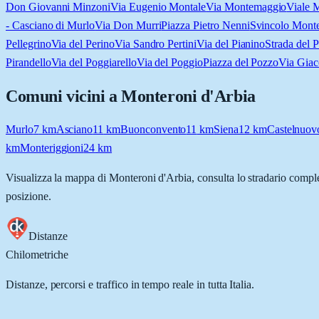
Don Giovanni Minzoni
Via Eugenio Montale
Via Montemaggio
Viale 
- Casciano di Murlo
Via Don Murri
Piazza Pietro Nenni
Svincolo Monte
Pellegrino
Via del Perino
Via Sandro Pertini
Via del Pianino
Strada del 
Pirandello
Via del Poggiarello
Via del Poggio
Piazza del Pozzo
Via Giac
Comuni vicini a
Monteroni d'Arbia
Murlo
7
km
Asciano
11
km
Buonconvento
11
km
Siena
12
km
Castelnuov
km
Monteriggioni
24
km
Visualizza la mappa di
Monteroni d'Arbia
, consulta lo stradario comple
posizione.
Distanze
Chilometriche
Distanze, percorsi e traffico in tempo reale in tutta Italia.