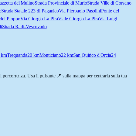
azzetta del Mulino
Strada Provinciale di Murlo
Strada Ville di Corsano
e
Strada Statale 223 di Paganico
Via Pierpaolo Pasolini
Ponte del
 del Pioppo
Via Giorgio La Pira
Viale Giorgio La Pira
Via Luigi
i
Strada Radi-Vescovado
km
Trequanda
20
km
Monticiano
22
km
San Quirico d'Orcia
24
 di percorrenza. Usa il pulsante 📍 sulla mappa per centrarla sulla tua