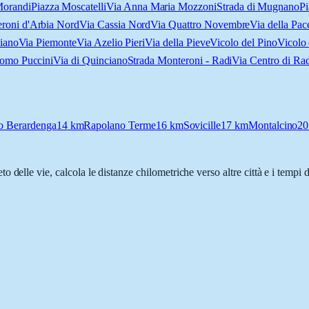
Morandi
Piazza Moscatelli
Via Anna Maria Mozzoni
Strada di Mugnano
Pi
roni d'Arbia Nord
Via Cassia Nord
Via Quattro Novembre
Via della Pac
Piano
Via Piemonte
Via Azelio Pieri
Via della Pieve
Vicolo del Pino
Vicolo
omo Puccini
Via di Quinciano
Strada Monteroni - Radi
Via Centro di Rad
o Berardenga
14
km
Rapolano Terme
16
km
Sovicille
17
km
Montalcino
20
to delle vie, calcola le distanze chilometriche verso altre città e i tempi