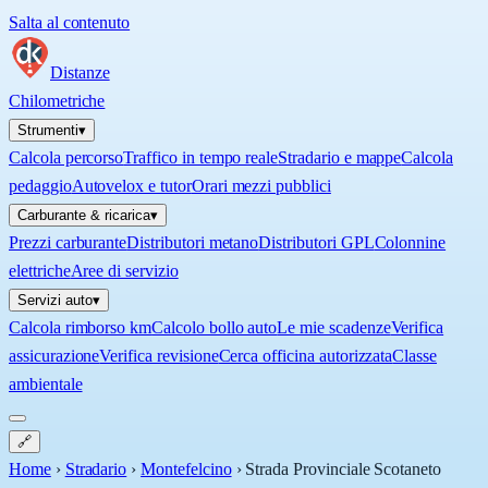
Salta al contenuto
Distanze
Chilometriche
Strumenti
▾
Calcola percorso
Traffico in tempo reale
Stradario e mappe
Calcola
pedaggio
Autovelox e tutor
Orari mezzi pubblici
Carburante & ricarica
▾
Prezzi carburante
Distributori metano
Distributori GPL
Colonnine
elettriche
Aree di servizio
Servizi auto
▾
Calcola rimborso km
Calcolo bollo auto
Le mie scadenze
Verifica
assicurazione
Verifica revisione
Cerca officina autorizzata
Classe
ambientale
🔗
Home
›
Stradario
›
Montefelcino
›
Strada Provinciale Scotaneto