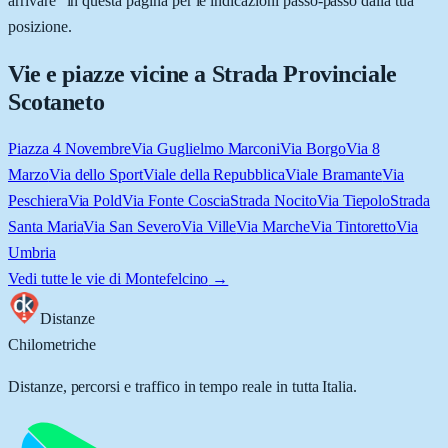
arrivare” in questa pagina per le indicazioni passo-passo dalla tua
posizione.
Vie e piazze vicine a
Strada Provinciale
Scotaneto
Piazza 4 Novembre
Via Guglielmo Marconi
Via Borgo
Via 8
Marzo
Via dello Sport
Viale della Repubblica
Viale Bramante
Via
Peschiera
Via Pold
Via Fonte Coscia
Strada Nocito
Via Tiepolo
Strada
Santa Maria
Via San Severo
Via Ville
Via Marche
Via Tintoretto
Via
Umbria
Vedi tutte le vie di
Montefelcino
→
Distanze
Chilometriche
Distanze, percorsi e traffico in tempo reale in tutta Italia.