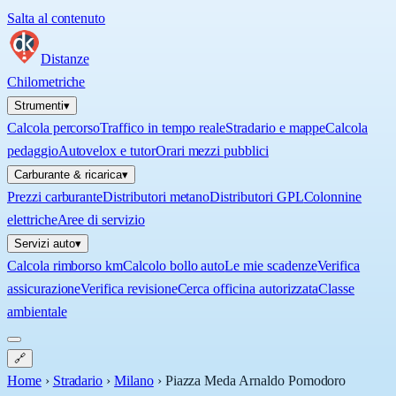
Salta al contenuto
Distanze
Chilometriche
Strumenti
▾
Calcola percorso
Traffico in tempo reale
Stradario e mappe
Calcola
pedaggio
Autovelox e tutor
Orari mezzi pubblici
Carburante & ricarica
▾
Prezzi carburante
Distributori metano
Distributori GPL
Colonnine
elettriche
Aree di servizio
Servizi auto
▾
Calcola rimborso km
Calcolo bollo auto
Le mie scadenze
Verifica
assicurazione
Verifica revisione
Cerca officina autorizzata
Classe
ambientale
🔗
Home
›
Stradario
›
Milano
›
Piazza Meda Arnaldo Pomodoro