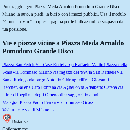
Puoi raggiungere Piazza Meda Arnaldo Pomodoro Grande Disco a
Milano in auto, a piedi, in bici o con i mezzi pubblici. Usa il modulo
“Come arrivare” in questa pagina per le indicazioni passo-passo dalla
tua posizione.
Vie e piazze vicine a
Piazza Meda Arnaldo
Pomodoro Grande Disco
Piazza San Fedele
Via Case Rotte
Largo Raffaele Mattioli
Piazza della
Scala
Via Tommaso Marino
Via ragazzi del '99
Via San Raffaele
Via
Santa Radegonda
Largo Antonio Ghiringhelli
Via Giovanni
Berchet
Galleria Ciro Fontana
Via Agnello
Via Adalberto Catena
Via
Ulrico Hoepli
Via degli Omenoni
Passaggio Giovanni
Malagodi
Piazza Paolo Ferrari
Via Tommaso Grossi
Vedi tutte le vie di
Milano
→
Distanze
Chilometriche