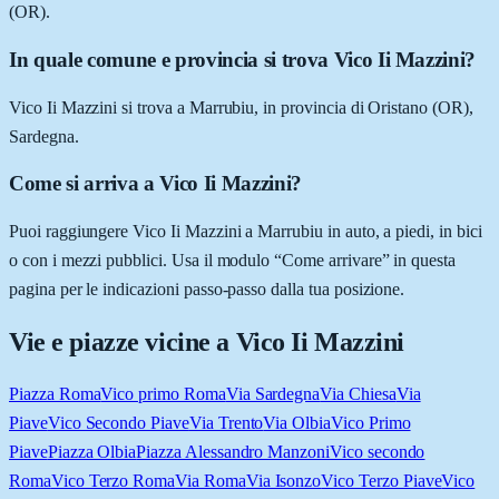
(OR).
In quale comune e provincia si trova Vico Ii Mazzini?
Vico Ii Mazzini si trova a Marrubiu, in provincia di Oristano (OR),
Sardegna.
Come si arriva a Vico Ii Mazzini?
Puoi raggiungere Vico Ii Mazzini a Marrubiu in auto, a piedi, in bici
o con i mezzi pubblici. Usa il modulo “Come arrivare” in questa
pagina per le indicazioni passo-passo dalla tua posizione.
Vie e piazze vicine a
Vico Ii Mazzini
Piazza Roma
Vico primo Roma
Via Sardegna
Via Chiesa
Via
Piave
Vico Secondo Piave
Via Trento
Via Olbia
Vico Primo
Piave
Piazza Olbia
Piazza Alessandro Manzoni
Vico secondo
Roma
Vico Terzo Roma
Via Roma
Via Isonzo
Vico Terzo Piave
Vico