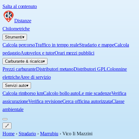
Salta al contenuto
Distanze
Chilometriche
Strumenti
▾
Calcola percorso
Traffico in tempo reale
Stradario e mappe
Calcola
pedaggio
Autovelox e tutor
Orari mezzi pubblici
Carburante & ricarica
▾
Prezzi carburante
Distributori metano
Distributori GPL
Colonnine
elettriche
Aree di servizio
Servizi auto
▾
Calcola rimborso km
Calcolo bollo auto
Le mie scadenze
Verifica
assicurazione
Verifica revisione
Cerca officina autorizzata
Classe
ambientale
🔗
Home
›
Stradario
›
Marrubiu
›
Vico Ii Mazzini