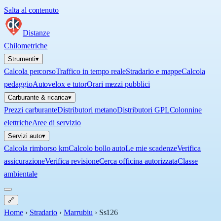
Salta al contenuto
Distanze
Chilometriche
Strumenti
▾
Calcola percorso
Traffico in tempo reale
Stradario e mappe
Calcola
pedaggio
Autovelox e tutor
Orari mezzi pubblici
Carburante & ricarica
▾
Prezzi carburante
Distributori metano
Distributori GPL
Colonnine
elettriche
Aree di servizio
Servizi auto
▾
Calcola rimborso km
Calcolo bollo auto
Le mie scadenze
Verifica
assicurazione
Verifica revisione
Cerca officina autorizzata
Classe
ambientale
🔗
Home
›
Stradario
›
Marrubiu
›
Ss126