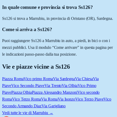
In quale comune e provincia si trova Ss126?
Ss126 si trova a Marrubiu, in provincia di Oristano (OR), Sardegna.
Come si arriva a Ss126?
Puoi raggiungere Ss126 a Marrubiu in auto, a piedi, in bici o con i
mezzi pubblici. Usa il modulo “Come arrivare” in questa pagina per
le indicazioni passo-passo dalla tua posizione.
Vie e piazze vicine a
Ss126
Piazza Roma
Vico primo Roma
Via Sardegna
Via Chiesa
Via
Piave
Vico Secondo Piave
Via Trento
Via Olbia
Vico Primo
Piave
Piazza Olbia
Piazza Alessandro Manzoni
Vico secondo
Roma
Vico Terzo Roma
Via Roma
Via Isonzo
Vico Terzo Piave
Vico
Secondo Armando Diaz
Via Garigliano
Vedi tutte le vie di
Marrubiu
→