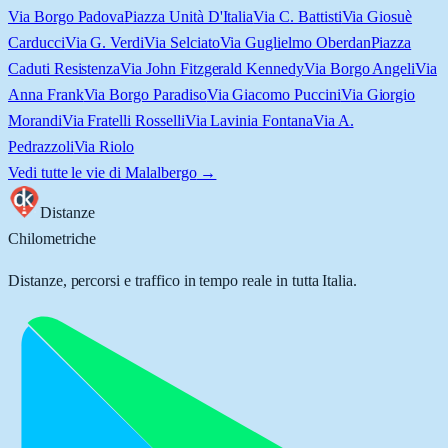
Via Borgo Padova
Piazza Unità D'Italia
Via C. Battisti
Via Giosuè
Carducci
Via G. Verdi
Via Selciato
Via Guglielmo Oberdan
Piazza
Caduti Resistenza
Via John Fitzgerald Kennedy
Via Borgo Angeli
Via
Anna Frank
Via Borgo Paradiso
Via Giacomo Puccini
Via Giorgio
Morandi
Via Fratelli Rosselli
Via Lavinia Fontana
Via A.
Pedrazzoli
Via Riolo
Vedi tutte le vie di
Malalbergo
→
Distanze
Chilometriche
Distanze, percorsi e traffico in tempo reale in tutta Italia.