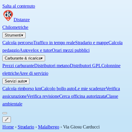
Salta al contenuto
Distanze
Chilometriche
Strumenti
▾
Calcola percorso
Traffico in tempo reale
Stradario e mappe
Calcola
pedaggio
Autovelox e tutor
Orari mezzi pubblici
Carburante & ricarica
▾
Prezzi carburante
Distributori metano
Distributori GPL
Colonnine
elettriche
Aree di servizio
Servizi auto
▾
Calcola rimborso km
Calcolo bollo auto
Le mie scadenze
Verifica
assicurazione
Verifica revisione
Cerca officina autorizzata
Classe
ambientale
🔗
Home
›
Stradario
›
Malalbergo
›
Via Giosu Carducci