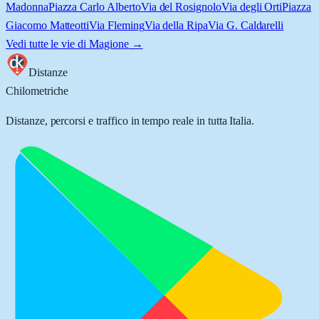
Madonna
Piazza Carlo Alberto
Via del Rosignolo
Via degli Orti
Piazza
Giacomo Matteotti
Via Fleming
Via della Ripa
Via G. Caldarelli
Vedi tutte le vie di
Magione
→
Distanze
Chilometriche
Distanze, percorsi e traffico in tempo reale in tutta Italia.