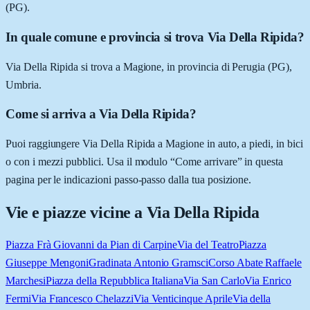
(PG).
In quale comune e provincia si trova Via Della Ripida?
Via Della Ripida si trova a Magione, in provincia di Perugia (PG),
Umbria.
Come si arriva a Via Della Ripida?
Puoi raggiungere Via Della Ripida a Magione in auto, a piedi, in bici
o con i mezzi pubblici. Usa il modulo “Come arrivare” in questa
pagina per le indicazioni passo-passo dalla tua posizione.
Vie e piazze vicine a
Via Della Ripida
Piazza Frà Giovanni da Pian di Carpine
Via del Teatro
Piazza
Giuseppe Mengoni
Gradinata Antonio Gramsci
Corso Abate Raffaele
Marchesi
Piazza della Repubblica Italiana
Via San Carlo
Via Enrico
Fermi
Via Francesco Chelazzi
Via Venticinque Aprile
Via della