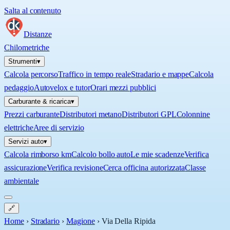
Salta al contenuto
Distanze
Chilometriche
Strumenti
▾
Calcola percorso
Traffico in tempo reale
Stradario e mappe
Calcola
pedaggio
Autovelox e tutor
Orari mezzi pubblici
Carburante & ricarica
▾
Prezzi carburante
Distributori metano
Distributori GPL
Colonnine
elettriche
Aree di servizio
Servizi auto
▾
Calcola rimborso km
Calcolo bollo auto
Le mie scadenze
Verifica
assicurazione
Verifica revisione
Cerca officina autorizzata
Classe
ambientale
🔗
Home
›
Stradario
›
Magione
›
Via Della Ripida