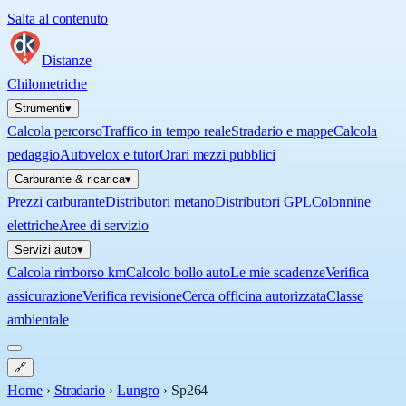
Salta al contenuto
Distanze
Chilometriche
Strumenti
▾
Calcola percorso
Traffico in tempo reale
Stradario e mappe
Calcola
pedaggio
Autovelox e tutor
Orari mezzi pubblici
Carburante & ricarica
▾
Prezzi carburante
Distributori metano
Distributori GPL
Colonnine
elettriche
Aree di servizio
Servizi auto
▾
Calcola rimborso km
Calcolo bollo auto
Le mie scadenze
Verifica
assicurazione
Verifica revisione
Cerca officina autorizzata
Classe
ambientale
🔗
Home
›
Stradario
›
Lungro
›
Sp264