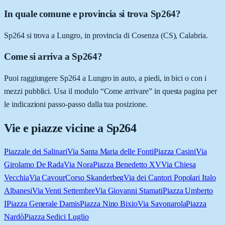
In quale comune e provincia si trova Sp264?
Sp264 si trova a Lungro, in provincia di Cosenza (CS), Calabria.
Come si arriva a Sp264?
Puoi raggiungere Sp264 a Lungro in auto, a piedi, in bici o con i
mezzi pubblici. Usa il modulo “Come arrivare” in questa pagina per
le indicazioni passo-passo dalla tua posizione.
Vie e piazze vicine a
Sp264
Piazzale dei Salinari
Via Santa Maria delle Fonti
Piazza Casini
Via
Girolamo De Rada
Via Nora
Piazza Benedetto XV
Via Chiesa
Vecchia
Via Cavour
Corso Skanderbeg
Via dei Cantori Popolari Italo
Albanesi
Via Venti Settembre
Via Giovanni Stamati
Piazza Umberto
I
Piazza Generale Damis
Piazza Nino Bixio
Via Savonarola
Piazza
Nardò
Piazza Sedici Luglio