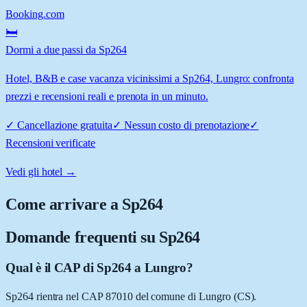
Booking.com
🛏️
Dormi a due passi da Sp264
Hotel, B&B e case vacanza vicinissimi a Sp264, Lungro: confronta
prezzi e recensioni reali e prenota in un minuto.
✓
Cancellazione gratuita
✓
Nessun costo di prenotazione
✓
Recensioni verificate
Vedi gli hotel →
Come arrivare a
Sp264
Domande frequenti su
Sp264
Qual è il CAP di Sp264 a Lungro?
Sp264 rientra nel CAP 87010 del comune di Lungro (CS).