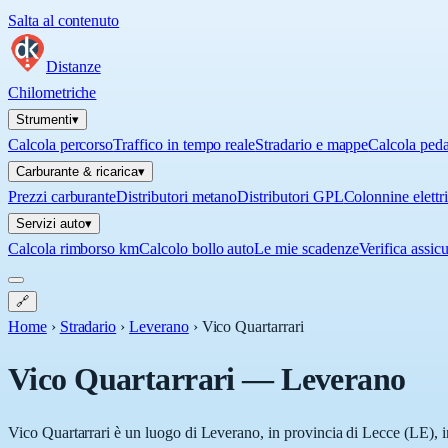
Salta al contenuto
Distanze
Chilometriche
Strumenti
▾
Calcola percorso
Traffico in tempo reale
Stradario e mappe
Calcola ped
Carburante & ricarica
▾
Prezzi carburante
Distributori metano
Distributori GPL
Colonnine elettr
Servizi auto
▾
Calcola rimborso km
Calcolo bollo auto
Le mie scadenze
Verifica assic
🔗
Home
›
Stradario
›
Leverano
›
Vico Quartarrari
Vico Quartarrari
—
Leverano
Vico Quartarrari è un luogo di Leverano, in provincia di Lecce (LE), in