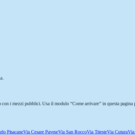
.
a.
o con i mezzi pubblici. Usa il modulo “Come arrivare” in questa pagina p
rlo Pisacane
Via Cesare Pavese
Via San Rocco
Via Trieste
Via Cutura
Via