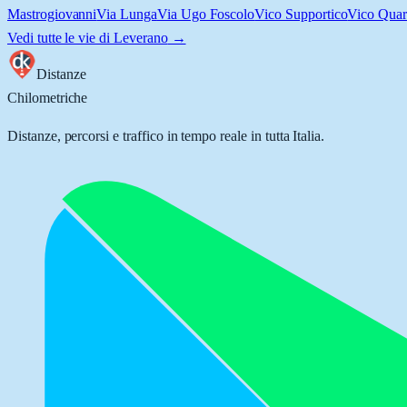
Mastrogiovanni
Via Lunga
Via Ugo Foscolo
Vico Supportico
Vico Quart
Vedi tutte le vie di
Leverano
→
Distanze
Chilometriche
Distanze, percorsi e traffico in tempo reale in tutta Italia.