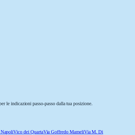
er le indicazioni passo-passo dalla tua posizione.
 Napoli
Vico dei Quarta
Via Goffredo Mameli
Via M. Di