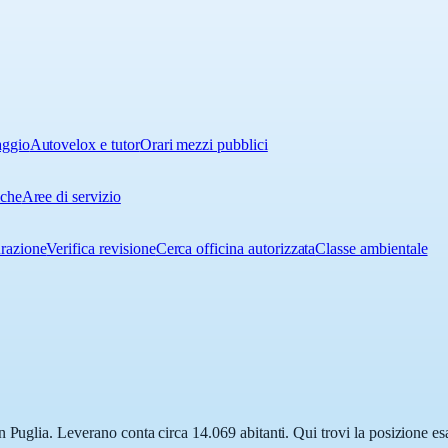
aggio
Autovelox e tutor
Orari mezzi pubblici
iche
Aree di servizio
urazione
Verifica revisione
Cerca officina autorizzata
Classe ambientale
 Puglia. Leverano conta circa 14.069 abitanti. Qui trovi la posizione esa