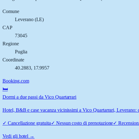
Comune
Leverano
(
LE
)
CAP
73045
Regione
Puglia
Coordinate
40.2883
,
17.9957
Booking.com
🛏️
Dormi a due passi da Vico Quartarrari
Hotel, B&B e case vacanza vicinissimi a Vico Quartarrari, Leverano: co
✓
Cancellazione gratuita
✓
Nessun costo di prenotazione
✓
Recensioni
Vedi gli hotel →