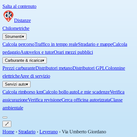
Salta al contenuto
Distanze
Chilometriche
Strumenti
▾
Calcola percorso
Traffico in tempo reale
Stradario e mappe
Calcola
pedaggio
Autovelox e tutor
Orari mezzi pubblici
Carburante & ricarica
▾
Prezzi carburante
Distributori metano
Distributori GPL
Colonnine
elettriche
Aree di servizio
Servizi auto
▾
Calcola rimborso km
Calcolo bollo auto
Le mie scadenze
Verifica
assicurazione
Verifica revisione
Cerca officina autorizzata
Classe
ambientale
🔗
Home
›
Stradario
›
Leverano
›
Via Umberto Giordano