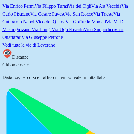
Via Enrico Fermi
Via Filippo Turati
Via dei Tigli
Via Aia Vecchia
Via
Carlo Pisacane
Via Cesare Pavese
Via San Rocco
Via Trieste
Via
Cutura
Via Napoli
Vico dei Quarta
Via Goffredo Mameli
Via M. Di
Mastrogiovanni
Via Lunga
Via Ugo Foscolo
Vico Supportico
Vico
Quartarari
Via Giuseppe Perrone
Vedi tutte le vie di
Leverano
→
Distanze
Chilometriche
Distanze, percorsi e traffico in tempo reale in tutta Italia.