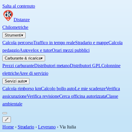
Salta al contenuto
Distanze
Chilometriche
Strumenti
▾
Calcola percorso
Traffico in tempo reale
Stradario e mappe
Calcola
pedaggio
Autovelox e tutor
Orari mezzi pubblici
Carburante & ricarica
▾
Prezzi carburante
Distributori metano
Distributori GPL
Colonnine
elettriche
Aree di servizio
Servizi auto
▾
Calcola rimborso km
Calcolo bollo auto
Le mie scadenze
Verifica
assicurazione
Verifica revisione
Cerca officina autorizzata
Classe
ambientale
🔗
Home
›
Stradario
›
Leverano
›
Via Italia