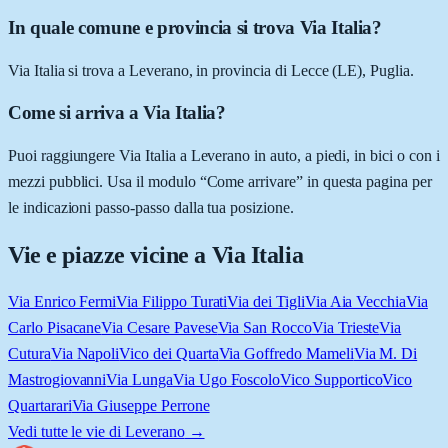
In quale comune e provincia si trova Via Italia?
Via Italia si trova a Leverano, in provincia di Lecce (LE), Puglia.
Come si arriva a Via Italia?
Puoi raggiungere Via Italia a Leverano in auto, a piedi, in bici o con i
mezzi pubblici. Usa il modulo “Come arrivare” in questa pagina per
le indicazioni passo-passo dalla tua posizione.
Vie e piazze vicine a
Via Italia
Via Enrico Fermi
Via Filippo Turati
Via dei Tigli
Via Aia Vecchia
Via
Carlo Pisacane
Via Cesare Pavese
Via San Rocco
Via Trieste
Via
Cutura
Via Napoli
Vico dei Quarta
Via Goffredo Mameli
Via M. Di
Mastrogiovanni
Via Lunga
Via Ugo Foscolo
Vico Supportico
Vico
Quartarari
Via Giuseppe Perrone
Vedi tutte le vie di
Leverano
→