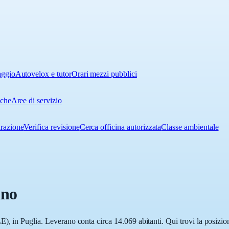
aggio
Autovelox e tutor
Orari mezzi pubblici
iche
Aree di servizio
urazione
Verifica revisione
Cerca officina autorizzata
Classe ambientale
ano
, in Puglia. Leverano conta circa 14.069 abitanti. Qui trovi la posizion