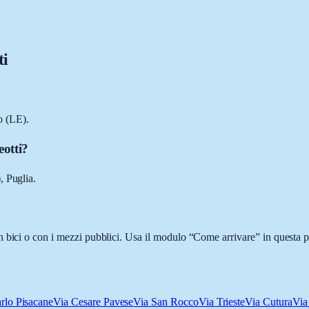
ti
o (LE).
eotti?
, Puglia.
 bici o con i mezzi pubblici. Usa il modulo “Come arrivare” in questa pa
rlo Pisacane
Via Cesare Pavese
Via San Rocco
Via Trieste
Via Cutura
Via