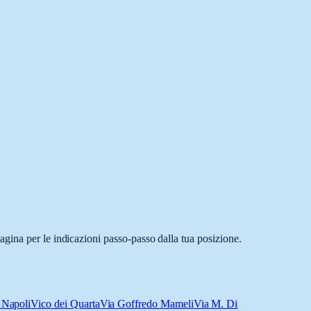
gina per le indicazioni passo-passo dalla tua posizione.
 Napoli
Vico dei Quarta
Via Goffredo Mameli
Via M. Di