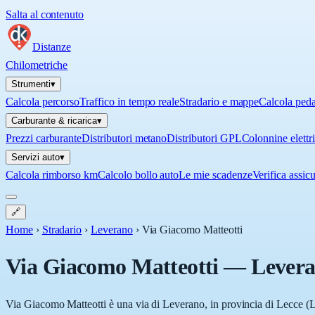
Salta al contenuto
Distanze
Chilometriche
Strumenti
▾
Calcola percorso
Traffico in tempo reale
Stradario e mappe
Calcola ped
Carburante & ricarica
▾
Prezzi carburante
Distributori metano
Distributori GPL
Colonnine elettr
Servizi auto
▾
Calcola rimborso km
Calcolo bollo auto
Le mie scadenze
Verifica assic
🔗
Home
›
Stradario
›
Leverano
›
Via Giacomo Matteotti
Via Giacomo Matteotti
—
Lever
Via Giacomo Matteotti è una via di Leverano, in provincia di Lecce (LE)