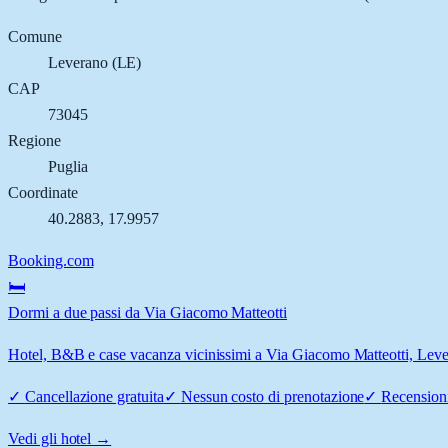
Comune
Leverano
(
LE
)
CAP
73045
Regione
Puglia
Coordinate
40.2883
,
17.9957
Booking.com
🛏️
Dormi a due passi da Via Giacomo Matteotti
Hotel, B&B e case vacanza vicinissimi a Via Giacomo Matteotti, Levera
✓
Cancellazione gratuita
✓
Nessun costo di prenotazione
✓
Recensioni
Vedi gli hotel →