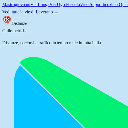
Mastrogiovanni
Via Lunga
Via Ugo Foscolo
Vico Supportico
Vico Quart
Vedi tutte le vie di
Leverano
→
Distanze
Chilometriche
Distanze, percorsi e traffico in tempo reale in tutta Italia.