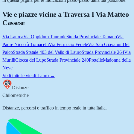
in questa pagina per le indicazioni passo-passo dalla tua posizione.
Vie e piazze vicine a
Traversa I Via Matteo
Cassese
Via Laurea
Via Oppidum Tauranie
Strada Provinciale Taurano
Via
Padre Niccolò Tomacelli
Via Ferruccio Fedele
Via San Giovanni Del
Palco
Strada Statale 403 del Vallo di Lauro
Strada Provinciale 264
Via
Murilli
Ciocca del Lupo
Strada Provinciale 240
Pretelle
Madonna della
Neve
Vedi tutte le vie di
Lauro
→
Distanze
Chilometriche
Distanze, percorsi e traffico in tempo reale in tutta Italia.