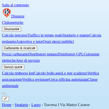
Salta al contenuto
Distanze
Chilometriche
Strumenti
▾
Calcola percorso
Traffico in tempo reale
Stradario e mappe
Calcola
pedaggio
Autovelox e tutor
Orari mezzi pubblici
Carburante & ricarica
▾
Prezzi carburante
Distributori metano
Distributori GPL
Colonnine
elettriche
Aree di servizio
Servizi auto
▾
Calcola rimborso km
Calcolo bollo auto
Le mie scadenze
Verifica
assicurazione
Verifica revisione
Cerca officina autorizzata
Classe
ambientale
🔗
Home
›
Stradario
›
Lauro
›
Traversa I Via Matteo Cassese