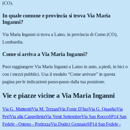
(CO).
In quale comune e provincia si trova Via Maria
Inganni?
Via Maria Inganni si trova a Laino, in provincia di Como (CO),
Lombardia.
Come si arriva a Via Maria Inganni?
Puoi raggiungere Via Maria Inganni a Laino in auto, a piedi, in bici o
con i mezzi pubblici. Usa il modulo “Come arrivare” in questa
pagina per le indicazioni passo-passo dalla tua posizione.
Vie e piazze vicine a
Via Maria Inganni
Via G. Matteotti
Via M. Terzani
Via Fonte D'Ino
Via G. Quaglio
Via
Peri
Via alla Cappelletta
Via Venti Settembre
Via San Rocco
SP14 San
Fedele - Osteno - Porlezza
Via Dodici Gennaio
SP14 San Fedele -