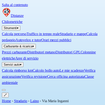
Salta al contenuto
Distanze
Chilometriche
Strumenti
▾
Calcola percorso
Traffico in tempo reale
Stradario e mappe
Calcola
pedaggio
Autovelox e tutor
Orari mezzi pubblici
Carburante & ricarica
▾
Prezzi carburante
Distributori metano
Distributori GPL
Colonnine
elettriche
Aree di servizio
Servizi auto
▾
Calcola rimborso km
Calcolo bollo auto
Le mie scadenze
Verifica
assicurazione
Verifica revisione
Cerca officina autorizzata
Classe
ambientale
🔗
Home
›
Stradario
›
Laino
›
Via Maria Inganni