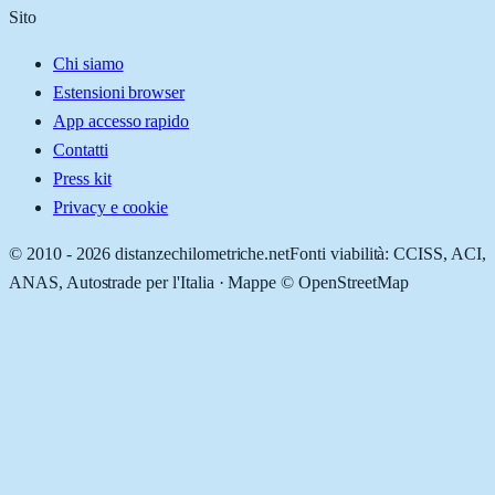
Sito
Chi siamo
Estensioni browser
App accesso rapido
Contatti
Press kit
Privacy e cookie
© 2010 -
2026
distanzechilometriche.net
Fonti viabilità: CCISS, ACI,
ANAS, Autostrade per l'Italia · Mappe © OpenStreetMap