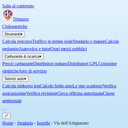
Salta al contenuto
Distanze
Chilometriche
Strumenti
▾
Calcola percorso
Traffico in tempo reale
Stradario e mappe
Calcola
pedaggio
Autovelox e tutor
Orari mezzi pubblici
Carburante & ricarica
▾
Prezzi carburante
Distributori metano
Distributori GPL
Colonnine
elettriche
Aree di servizio
Servizi auto
▾
Calcola rimborso km
Calcolo bollo auto
Le mie scadenze
Verifica
assicurazione
Verifica revisione
Cerca officina autorizzata
Classe
ambientale
🔗
Home
›
Stradario
›
Isorella
›
Via dell'Artigianato