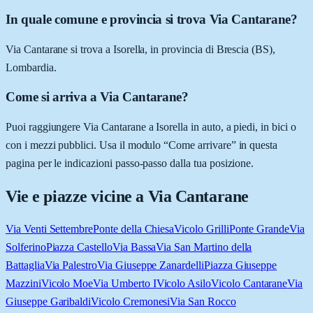
In quale comune e provincia si trova Via Cantarane?
Via Cantarane si trova a Isorella, in provincia di Brescia (BS),
Lombardia.
Come si arriva a Via Cantarane?
Puoi raggiungere Via Cantarane a Isorella in auto, a piedi, in bici o
con i mezzi pubblici. Usa il modulo “Come arrivare” in questa
pagina per le indicazioni passo-passo dalla tua posizione.
Vie e piazze vicine a
Via Cantarane
Via Venti Settembre
Ponte della Chiesa
Vicolo Grilli
Ponte Grande
Via
Solferino
Piazza Castello
Via Bassa
Via San Martino della
Battaglia
Via Palestro
Via Giuseppe Zanardelli
Piazza Giuseppe
Mazzini
Vicolo Moe
Via Umberto I
Vicolo Asilo
Vicolo Cantarane
Via
Giuseppe Garibaldi
Vicolo Cremonesi
Via San Rocco