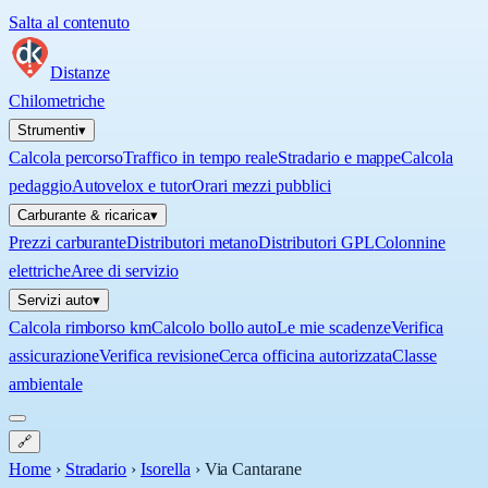
Salta al contenuto
Distanze
Chilometriche
Strumenti
▾
Calcola percorso
Traffico in tempo reale
Stradario e mappe
Calcola
pedaggio
Autovelox e tutor
Orari mezzi pubblici
Carburante & ricarica
▾
Prezzi carburante
Distributori metano
Distributori GPL
Colonnine
elettriche
Aree di servizio
Servizi auto
▾
Calcola rimborso km
Calcolo bollo auto
Le mie scadenze
Verifica
assicurazione
Verifica revisione
Cerca officina autorizzata
Classe
ambientale
🔗
Home
›
Stradario
›
Isorella
›
Via Cantarane