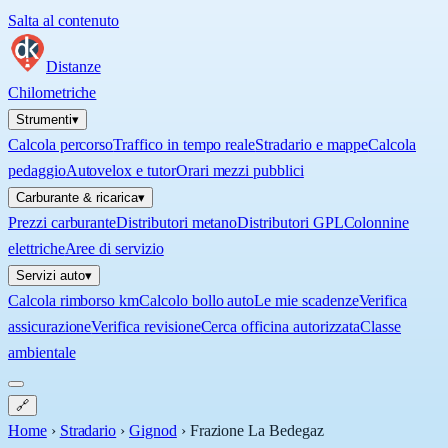
Salta al contenuto
Distanze
Chilometriche
Strumenti
▾
Calcola percorso
Traffico in tempo reale
Stradario e mappe
Calcola
pedaggio
Autovelox e tutor
Orari mezzi pubblici
Carburante & ricarica
▾
Prezzi carburante
Distributori metano
Distributori GPL
Colonnine
elettriche
Aree di servizio
Servizi auto
▾
Calcola rimborso km
Calcolo bollo auto
Le mie scadenze
Verifica
assicurazione
Verifica revisione
Cerca officina autorizzata
Classe
ambientale
🔗
Home
›
Stradario
›
Gignod
›
Frazione La Bedegaz