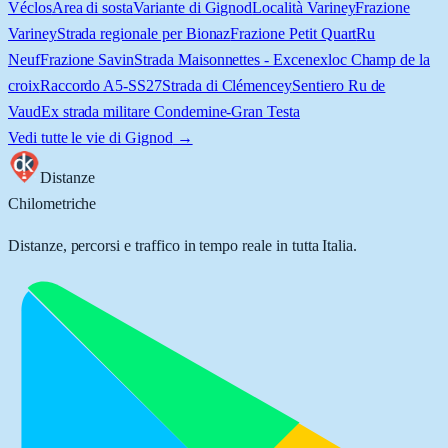
Véclos
Area di sosta
Variante di Gignod
Località Variney
Frazione
Variney
Strada regionale per Bionaz
Frazione Petit Quart
Ru
Neuf
Frazione Savin
Strada Maisonnettes - Excenex
loc Champ de la
croix
Raccordo A5-SS27
Strada di Clémencey
Sentiero Ru de
Vaud
Ex strada militare Condemine-Gran Testa
Vedi tutte le vie di
Gignod
→
Distanze
Chilometriche
Distanze, percorsi e traffico in tempo reale in tutta Italia.