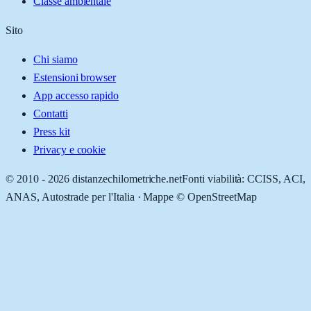
Classe ambientale
Sito
Chi siamo
Estensioni browser
App accesso rapido
Contatti
Press kit
Privacy e cookie
© 2010 -
2026
distanzechilometriche.net
Fonti viabilità: CCISS, ACI,
ANAS, Autostrade per l'Italia · Mappe © OpenStreetMap