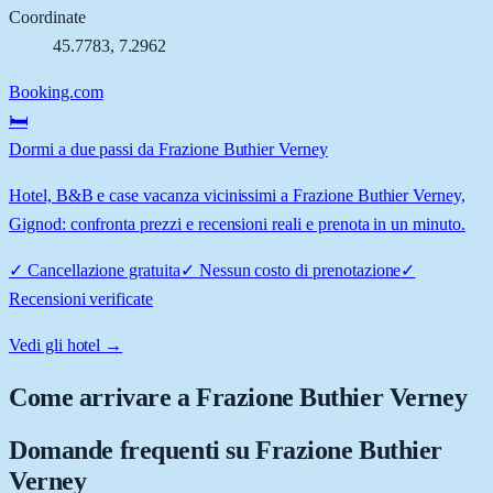
Coordinate
45.7783
,
7.2962
Booking.com
🛏️
Dormi a due passi da Frazione Buthier Verney
Hotel, B&B e case vacanza vicinissimi a Frazione Buthier Verney,
Gignod: confronta prezzi e recensioni reali e prenota in un minuto.
✓
Cancellazione gratuita
✓
Nessun costo di prenotazione
✓
Recensioni verificate
Vedi gli hotel →
Come arrivare a
Frazione Buthier Verney
Domande frequenti su
Frazione Buthier
Verney