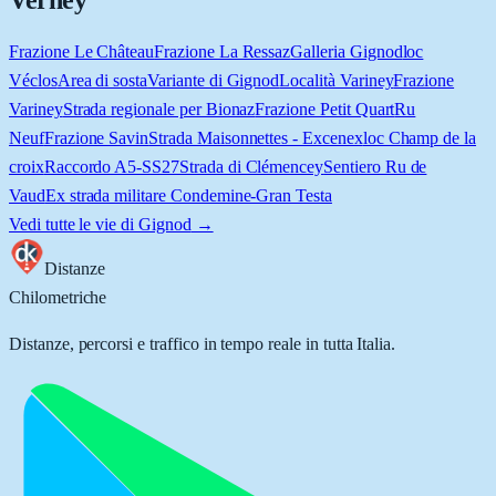
Verney
Frazione Le Château
Frazione La Ressaz
Galleria Gignod
loc
Véclos
Area di sosta
Variante di Gignod
Località Variney
Frazione
Variney
Strada regionale per Bionaz
Frazione Petit Quart
Ru
Neuf
Frazione Savin
Strada Maisonnettes - Excenex
loc Champ de la
croix
Raccordo A5-SS27
Strada di Clémencey
Sentiero Ru de
Vaud
Ex strada militare Condemine-Gran Testa
Vedi tutte le vie di
Gignod
→
Distanze
Chilometriche
Distanze, percorsi e traffico in tempo reale in tutta Italia.