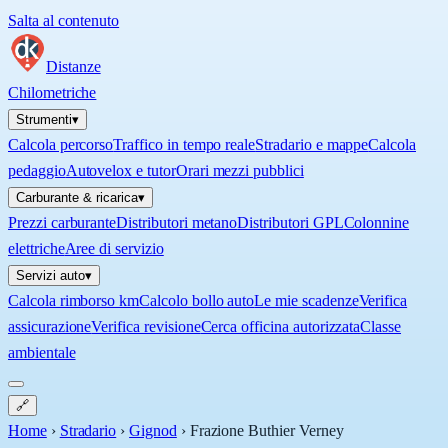
Salta al contenuto
Distanze
Chilometriche
Strumenti
▾
Calcola percorso
Traffico in tempo reale
Stradario e mappe
Calcola
pedaggio
Autovelox e tutor
Orari mezzi pubblici
Carburante & ricarica
▾
Prezzi carburante
Distributori metano
Distributori GPL
Colonnine
elettriche
Aree di servizio
Servizi auto
▾
Calcola rimborso km
Calcolo bollo auto
Le mie scadenze
Verifica
assicurazione
Verifica revisione
Cerca officina autorizzata
Classe
ambientale
🔗
Home
›
Stradario
›
Gignod
›
Frazione Buthier Verney