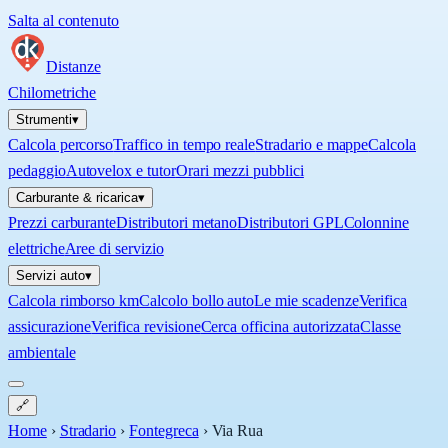
Salta al contenuto
Distanze
Chilometriche
Strumenti
▾
Calcola percorso
Traffico in tempo reale
Stradario e mappe
Calcola
pedaggio
Autovelox e tutor
Orari mezzi pubblici
Carburante & ricarica
▾
Prezzi carburante
Distributori metano
Distributori GPL
Colonnine
elettriche
Aree di servizio
Servizi auto
▾
Calcola rimborso km
Calcolo bollo auto
Le mie scadenze
Verifica
assicurazione
Verifica revisione
Cerca officina autorizzata
Classe
ambientale
🔗
Home
›
Stradario
›
Fontegreca
›
Via Rua