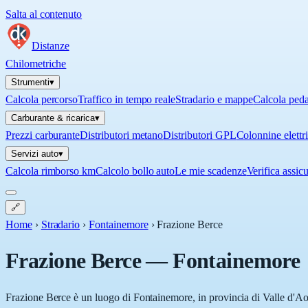
Salta al contenuto
Distanze
Chilometriche
Strumenti
▾
Calcola percorso
Traffico in tempo reale
Stradario e mappe
Calcola ped
Carburante & ricarica
▾
Prezzi carburante
Distributori metano
Distributori GPL
Colonnine elettr
Servizi auto
▾
Calcola rimborso km
Calcolo bollo auto
Le mie scadenze
Verifica assic
🔗
Home
›
Stradario
›
Fontainemore
›
Frazione Berce
Frazione Berce
—
Fontainemore
Frazione Berce è un luogo di Fontainemore, in provincia di Valle d'Aos