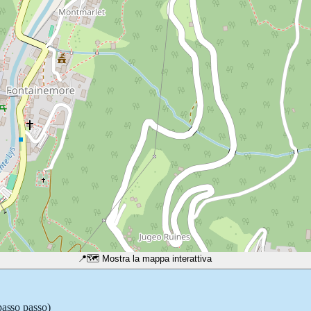
📍
🗺️ Mostra la mappa interattiva
passo passo)