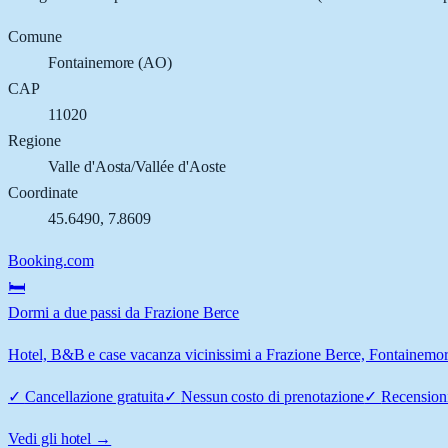
Comune
Fontainemore
(
AO
)
CAP
11020
Regione
Valle d'Aosta/Vallée d'Aoste
Coordinate
45.6490
,
7.8609
Booking.com
🛏️
Dormi a due passi da Frazione Berce
Hotel, B&B e case vacanza vicinissimi a Frazione Berce, Fontainemore:
✓
Cancellazione gratuita
✓
Nessun costo di prenotazione
✓
Recensioni
Vedi gli hotel →