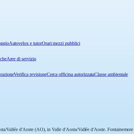
aggio
Autovelox e tutor
Orari mezzi pubblici
iche
Aree di servizio
urazione
Verifica revisione
Cerca officina autorizzata
Classe ambientale
ta/Vallée d'Aoste (AO), in Valle d'Aosta/Vallée d'Aoste. Fontainemore con