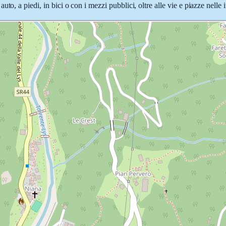
to, a piedi, in bici o con i mezzi pubblici, oltre alle vie e piazze nelle