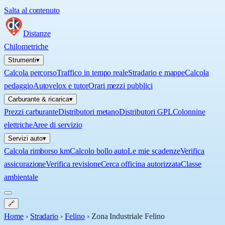
Salta al contenuto
Distanze
Chilometriche
Strumenti
▾
Calcola percorso
Traffico in tempo reale
Stradario e mappe
Calcola
pedaggio
Autovelox e tutor
Orari mezzi pubblici
Carburante & ricarica
▾
Prezzi carburante
Distributori metano
Distributori GPL
Colonnine
elettriche
Aree di servizio
Servizi auto
▾
Calcola rimborso km
Calcolo bollo auto
Le mie scadenze
Verifica
assicurazione
Verifica revisione
Cerca officina autorizzata
Classe
ambientale
🔗
Home
›
Stradario
›
Felino
›
Zona Industriale Felino