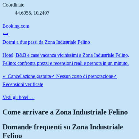
Coordinate
44.6955
,
10.2407
Booking.com
🛏️
Dormi a due passi da Zona Industriale Felino
Hotel, B&B e case vacanza vicinissimi a Zona Industriale Felino,
Felino: confronta prezzi e recensioni reali e prenota in un minuto.
✓
Cancellazione gratuita
✓
Nessun costo di prenotazione
✓
Recensioni verificate
Vedi gli hotel →
Come arrivare a
Zona Industriale Felino
Domande frequenti su
Zona Industriale
Felino