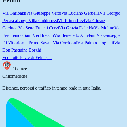
Felino
Via Garibaldi
Via Giuseppe Verdi
Via Luciano Gerbella
Via Giorgio
Perlasca
Largo Villa Guidorossi
Via Primo Levi
Via Giosuè
Carducci
Via Sette Fratelli Cervi
Via Grazia Deledda
Via Molino
Via
Ferdinando Santi
Via Bracchi
Via Benedetto Antelami
Via Giuseppe
Di Vittorio
Via Primo Savani
Via Corridoni
Via Palmiro Togliatti
Via
Don Pasquino Borghi
Vedi tutte le vie di
Felino
→
Distanze
Chilometriche
Distanze, percorsi e traffico in tempo reale in tutta Italia.