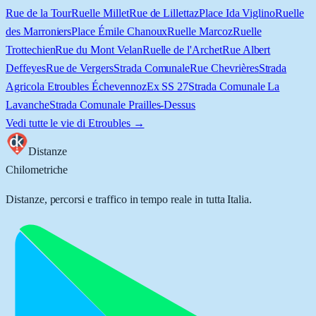
Rue de la Tour
Ruelle Millet
Rue de Lillettaz
Place Ida Viglino
Ruelle
des Marroniers
Place Émile Chanoux
Ruelle Marcoz
Ruelle
Trottechien
Rue du Mont Velan
Ruelle de l'Archet
Rue Albert
Deffeyes
Rue de Vergers
Strada Comunale
Rue Chevrières
Strada
Agricola Etroubles Échevennoz
Ex SS 27
Strada Comunale La
Lavanche
Strada Comunale Prailles-Dessus
Vedi tutte le vie di
Etroubles
→
Distanze
Chilometriche
Distanze, percorsi e traffico in tempo reale in tutta Italia.