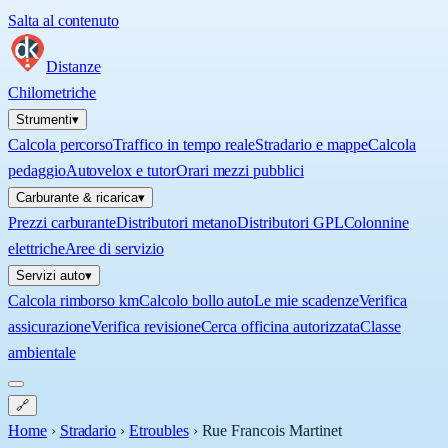
Salta al contenuto
Distanze
Chilometriche
Strumenti
▾
Calcola percorso
Traffico in tempo reale
Stradario e mappe
Calcola
pedaggio
Autovelox e tutor
Orari mezzi pubblici
Carburante & ricarica
▾
Prezzi carburante
Distributori metano
Distributori GPL
Colonnine
elettriche
Aree di servizio
Servizi auto
▾
Calcola rimborso km
Calcolo bollo auto
Le mie scadenze
Verifica
assicurazione
Verifica revisione
Cerca officina autorizzata
Classe
ambientale
🔗
Home
›
Stradario
›
Etroubles
›
Rue Francois Martinet