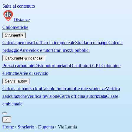
Salta al contenuto
Distanze
Chilometriche
Strumenti
▾
Calcola percorso
Traffico in tempo reale
Stradario e mappe
Calcola
pedaggio
Autovelox e tutor
Orari mezzi pubblici
Carburante & ricarica
▾
Prezzi carburante
Distributori metano
Distributori GPL
Colonnine
elettriche
Aree di servizio
Servizi auto
▾
Calcola rimborso km
Calcolo bollo auto
Le mie scadenze
Verifica
assicurazione
Verifica revisione
Cerca officina autorizzata
Classe
ambientale
🔗
Home
›
Stradario
›
Dugenta
›
Via Lamia