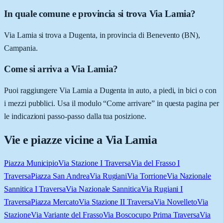
In quale comune e provincia si trova Via Lamia?
Via Lamia si trova a Dugenta, in provincia di Benevento (BN),
Campania.
Come si arriva a Via Lamia?
Puoi raggiungere Via Lamia a Dugenta in auto, a piedi, in bici o con
i mezzi pubblici. Usa il modulo “Come arrivare” in questa pagina per
le indicazioni passo-passo dalla tua posizione.
Vie e piazze vicine a
Via Lamia
Piazza Municipio
Via Stazione I Traversa
Via del Frasso I
Traversa
Piazza San Andrea
Via Rugiani
Via Torrione
Via Nazionale
Sannitica I Traversa
Via Nazionale Sannitica
Via Rugiani I
Traversa
Piazza Mercato
Via Stazione II Traversa
Via Novelleto
Via
Stazione
Via Variante del Frasso
Via Boscocupo Prima Traversa
Via