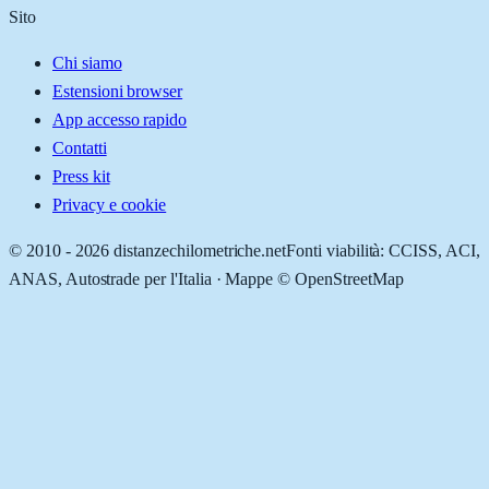
Sito
Chi siamo
Estensioni browser
App accesso rapido
Contatti
Press kit
Privacy e cookie
© 2010 -
2026
distanzechilometriche.net
Fonti viabilità: CCISS, ACI,
ANAS, Autostrade per l'Italia · Mappe © OpenStreetMap