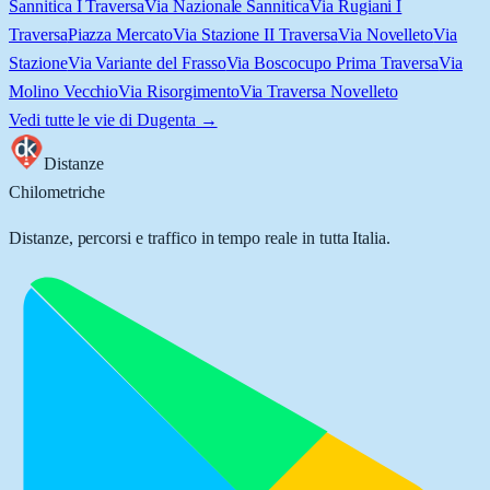
Sannitica I Traversa
Via Nazionale Sannitica
Via Rugiani I
Traversa
Piazza Mercato
Via Stazione II Traversa
Via Novelleto
Via
Stazione
Via Variante del Frasso
Via Boscocupo Prima Traversa
Via
Molino Vecchio
Via Risorgimento
Via Traversa Novelleto
Vedi tutte le vie di
Dugenta
→
Distanze
Chilometriche
Distanze, percorsi e traffico in tempo reale in tutta Italia.