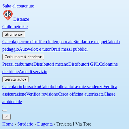
Salta al contenuto
Distanze
Chilometriche
Strumenti
▾
Calcola percorso
Traffico in tempo reale
Stradario e mappe
Calcola
pedaggio
Autovelox e tutor
Orari mezzi pubblici
Carburante & ricarica
▾
Prezzi carburante
Distributori metano
Distributori GPL
Colonnine
elettriche
Aree di servizio
Servizi auto
▾
Calcola rimborso km
Calcolo bollo auto
Le mie scadenze
Verifica
assicurazione
Verifica revisione
Cerca officina autorizzata
Classe
ambientale
🔗
Home
›
Stradario
›
Dugenta
›
Traversa I Via Tore