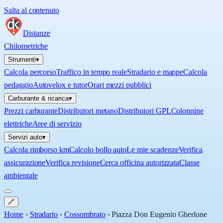
Salta al contenuto
Distanze
Chilometriche
Strumenti
▾
Calcola percorso
Traffico in tempo reale
Stradario e mappe
Calcola
pedaggio
Autovelox e tutor
Orari mezzi pubblici
Carburante & ricarica
▾
Prezzi carburante
Distributori metano
Distributori GPL
Colonnine
elettriche
Aree di servizio
Servizi auto
▾
Calcola rimborso km
Calcolo bollo auto
Le mie scadenze
Verifica
assicurazione
Verifica revisione
Cerca officina autorizzata
Classe
ambientale
🔗
Home
›
Stradario
›
Cossombrato
›
Piazza Don Eugenio Gherlone