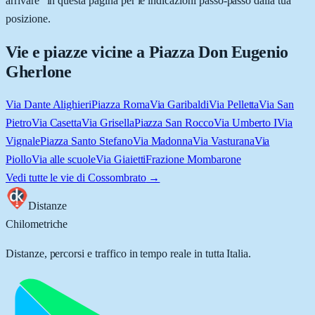
arrivare” in questa pagina per le indicazioni passo-passo dalla tua
posizione.
Vie e piazze vicine a
Piazza Don Eugenio
Gherlone
Via Dante Alighieri
Piazza Roma
Via Garibaldi
Via Pelletta
Via San
Pietro
Via Casetta
Via Grisella
Piazza San Rocco
Via Umberto I
Via
Vignale
Piazza Santo Stefano
Via Madonna
Via Vasturana
Via
Piollo
Via alle scuole
Via Giaietti
Frazione Mombarone
Vedi tutte le vie di
Cossombrato
→
Distanze
Chilometriche
Distanze, percorsi e traffico in tempo reale in tutta Italia.