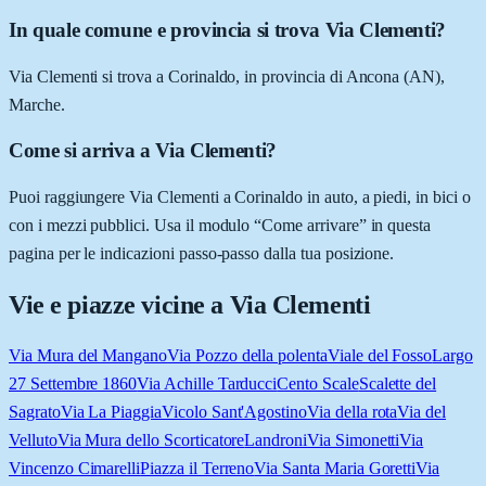
In quale comune e provincia si trova Via Clementi?
Via Clementi si trova a Corinaldo, in provincia di Ancona (AN),
Marche.
Come si arriva a Via Clementi?
Puoi raggiungere Via Clementi a Corinaldo in auto, a piedi, in bici o
con i mezzi pubblici. Usa il modulo “Come arrivare” in questa
pagina per le indicazioni passo-passo dalla tua posizione.
Vie e piazze vicine a
Via Clementi
Via Mura del Mangano
Via Pozzo della polenta
Viale del Fosso
Largo
27 Settembre 1860
Via Achille Tarducci
Cento Scale
Scalette del
Sagrato
Via La Piaggia
Vicolo Sant'Agostino
Via della rota
Via del
Velluto
Via Mura dello Scorticatore
Landroni
Via Simonetti
Via
Vincenzo Cimarelli
Piazza il Terreno
Via Santa Maria Goretti
Via