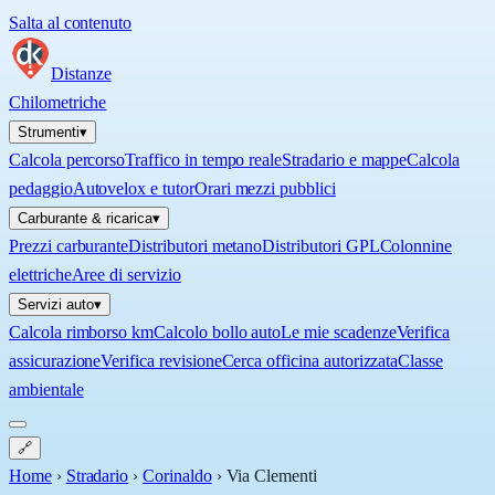
Salta al contenuto
Distanze
Chilometriche
Strumenti
▾
Calcola percorso
Traffico in tempo reale
Stradario e mappe
Calcola
pedaggio
Autovelox e tutor
Orari mezzi pubblici
Carburante & ricarica
▾
Prezzi carburante
Distributori metano
Distributori GPL
Colonnine
elettriche
Aree di servizio
Servizi auto
▾
Calcola rimborso km
Calcolo bollo auto
Le mie scadenze
Verifica
assicurazione
Verifica revisione
Cerca officina autorizzata
Classe
ambientale
🔗
Home
›
Stradario
›
Corinaldo
›
Via Clementi