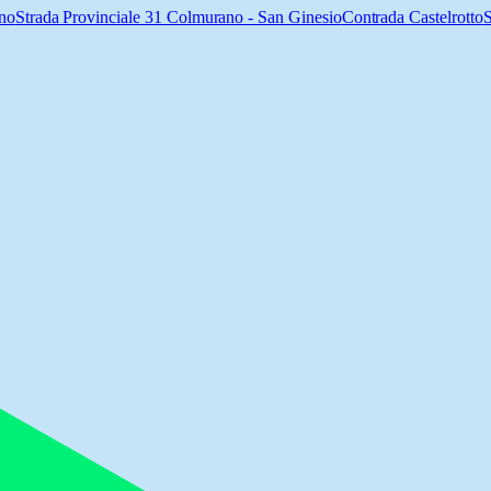
ano
Strada Provinciale 31 Colmurano - San Ginesio
Contrada Castelrotto
S