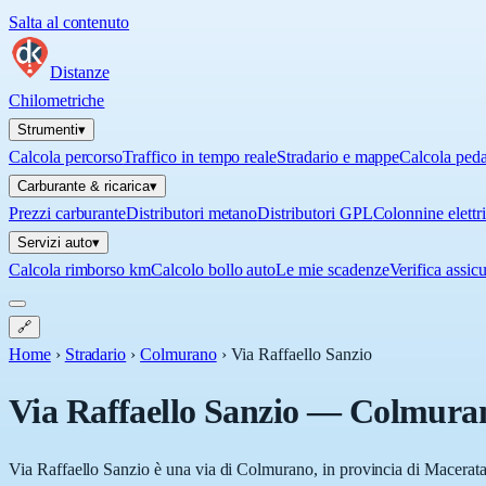
Salta al contenuto
Distanze
Chilometriche
Strumenti
▾
Calcola percorso
Traffico in tempo reale
Stradario e mappe
Calcola ped
Carburante & ricarica
▾
Prezzi carburante
Distributori metano
Distributori GPL
Colonnine elettr
Servizi auto
▾
Calcola rimborso km
Calcolo bollo auto
Le mie scadenze
Verifica assic
🔗
Home
›
Stradario
›
Colmurano
›
Via Raffaello Sanzio
Via Raffaello Sanzio
—
Colmura
Via Raffaello Sanzio è una via di Colmurano, in provincia di Macerata 