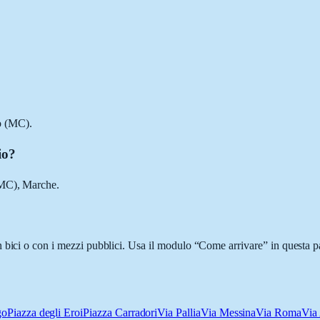
o (MC).
io?
(MC), Marche.
 bici o con i mezzi pubblici. Usa il modulo “Come arrivare” in questa pa
go
Piazza degli Eroi
Piazza Carradori
Via Pallia
Via Messina
Via Roma
Via