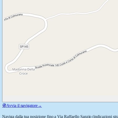
🧭
Avvia il navigatore
→
Naviga dalla tua posizione fino a
Via Raffaello Sanzio
(indicazioni str