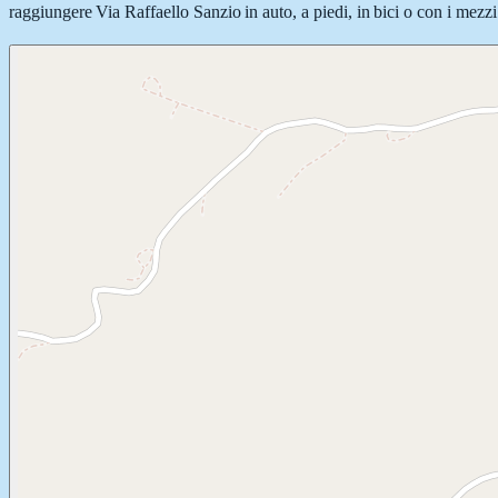
raggiungere Via Raffaello Sanzio in auto, a piedi, in bici o con i mezzi 