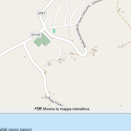
📍
🗺️ Mostra la mappa interattiva
adali passo passo)