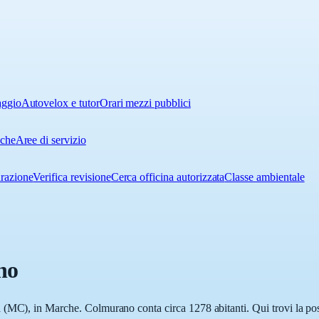
aggio
Autovelox e tutor
Orari mezzi pubblici
iche
Aree di servizio
urazione
Verifica revisione
Cerca officina autorizzata
Classe ambientale
no
(MC), in Marche. Colmurano conta circa 1278 abitanti. Qui trovi la posi