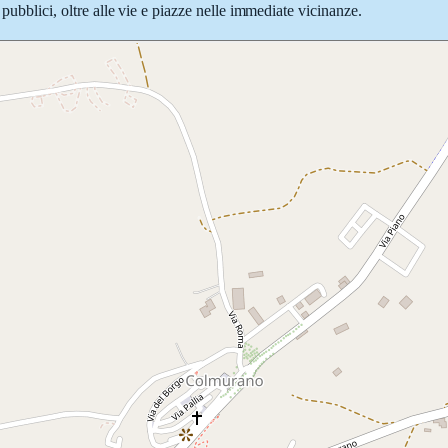
pubblici, oltre alle vie e piazze nelle immediate vicinanze.