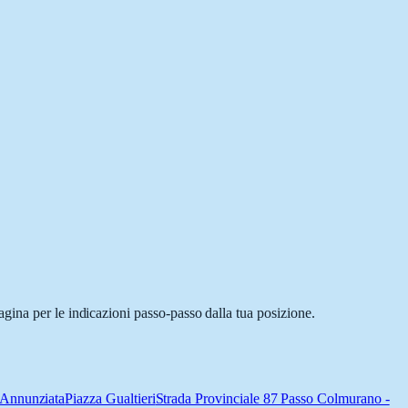
gina per le indicazioni passo-passo dalla tua posizione.
 Annunziata
Piazza Gualtieri
Strada Provinciale 87 Passo Colmurano -