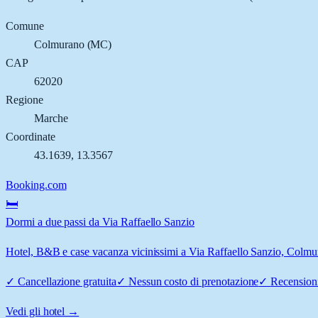
Comune
Colmurano
(
MC
)
CAP
62020
Regione
Marche
Coordinate
43.1639
,
13.3567
Booking.com
🛏️
Dormi a due passi da Via Raffaello Sanzio
Hotel, B&B e case vacanza vicinissimi a Via Raffaello Sanzio, Colmura
✓
Cancellazione gratuita
✓
Nessun costo di prenotazione
✓
Recensioni
Vedi gli hotel →