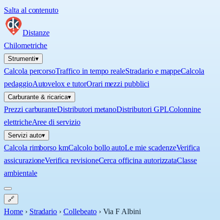
Salta al contenuto
Distanze
Chilometriche
Strumenti
▾
Calcola percorso
Traffico in tempo reale
Stradario e mappe
Calcola
pedaggio
Autovelox e tutor
Orari mezzi pubblici
Carburante & ricarica
▾
Prezzi carburante
Distributori metano
Distributori GPL
Colonnine
elettriche
Aree di servizio
Servizi auto
▾
Calcola rimborso km
Calcolo bollo auto
Le mie scadenze
Verifica
assicurazione
Verifica revisione
Cerca officina autorizzata
Classe
ambientale
🔗
Home
›
Stradario
›
Collebeato
›
Via F Albini