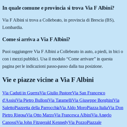
In quale comune e provincia si trova Via F Albini?
Via F Albini si trova a Collebeato, in provincia di Brescia (BS),
Lombardia.
Come si arriva a Via F Albini?
Puoi raggiungere Via F Albini a Collebeato in auto, a piedi, in bici o
con i mezzi pubblici. Usa il modulo “Come arrivare” in questa
pagina per le indicazioni passo-passo dalla tua posizione.
Vie e piazze vicine a
Via F Albini
Via Caduti in Guerra
Via Giulio Pastore
Via San Francesco
d'Assisi
Via Pietro Bulloni
Via Taramelli
Via Giuseppe Borghini
Via
Saletto
Piazzetta della Parrocchia
Via Aldo Moro
Piazza Italia
Via Don
Pietro Rigosa
Via Otto Marzo
Via Francesca Albini
Via Angelo
Canossi
Via John Fitzgerald Kennedy
Via Pozzo
Piazzale