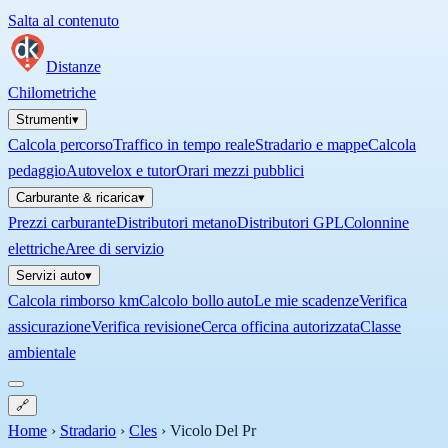
Salta al contenuto
Distanze
Chilometriche
Strumenti
▾
Calcola percorso
Traffico in tempo reale
Stradario e mappe
Calcola
pedaggio
Autovelox e tutor
Orari mezzi pubblici
Carburante & ricarica
▾
Prezzi carburante
Distributori metano
Distributori GPL
Colonnine
elettriche
Aree di servizio
Servizi auto
▾
Calcola rimborso km
Calcolo bollo auto
Le mie scadenze
Verifica
assicurazione
Verifica revisione
Cerca officina autorizzata
Classe
ambientale
🔗
Home
›
Stradario
›
Cles
›
Vicolo Del Pr