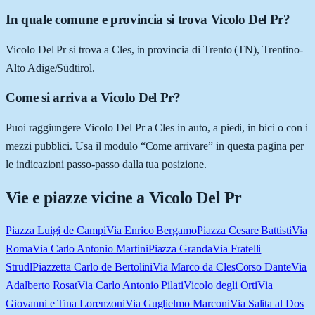
In quale comune e provincia si trova Vicolo Del Pr?
Vicolo Del Pr si trova a Cles, in provincia di Trento (TN), Trentino-
Alto Adige/Südtirol.
Come si arriva a Vicolo Del Pr?
Puoi raggiungere Vicolo Del Pr a Cles in auto, a piedi, in bici o con i
mezzi pubblici. Usa il modulo “Come arrivare” in questa pagina per
le indicazioni passo-passo dalla tua posizione.
Vie e piazze vicine a
Vicolo Del Pr
Piazza Luigi de Campi
Via Enrico Bergamo
Piazza Cesare Battisti
Via
Roma
Via Carlo Antonio Martini
Piazza Granda
Via Fratelli
Strudl
Piazzetta Carlo de Bertolini
Via Marco da Cles
Corso Dante
Via
Adalberto Rosat
Via Carlo Antonio Pilati
Vicolo degli Orti
Via
Giovanni e Tina Lorenzoni
Via Guglielmo Marconi
Via Salita al Dos