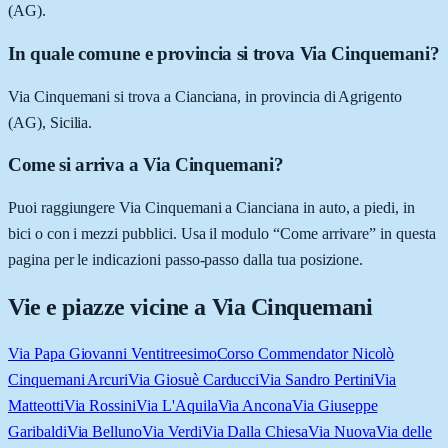
(AG).
In quale comune e provincia si trova Via Cinquemani?
Via Cinquemani si trova a Cianciana, in provincia di Agrigento
(AG), Sicilia.
Come si arriva a Via Cinquemani?
Puoi raggiungere Via Cinquemani a Cianciana in auto, a piedi, in
bici o con i mezzi pubblici. Usa il modulo “Come arrivare” in questa
pagina per le indicazioni passo-passo dalla tua posizione.
Vie e piazze vicine a
Via Cinquemani
Via Papa Giovanni Ventitreesimo
Corso Commendator Nicolò
Cinquemani Arcuri
Via Giosuè Carducci
Via Sandro Pertini
Via
Matteotti
Via Rossini
Via L'Aquila
Via Ancona
Via Giuseppe
Garibaldi
Via Belluno
Via Verdi
Via Dalla Chiesa
Via Nuova
Via delle