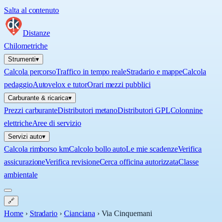
Salta al contenuto
Distanze
Chilometriche
Strumenti
▾
Calcola percorso
Traffico in tempo reale
Stradario e mappe
Calcola
pedaggio
Autovelox e tutor
Orari mezzi pubblici
Carburante & ricarica
▾
Prezzi carburante
Distributori metano
Distributori GPL
Colonnine
elettriche
Aree di servizio
Servizi auto
▾
Calcola rimborso km
Calcolo bollo auto
Le mie scadenze
Verifica
assicurazione
Verifica revisione
Cerca officina autorizzata
Classe
ambientale
🔗
Home
›
Stradario
›
Cianciana
›
Via Cinquemani