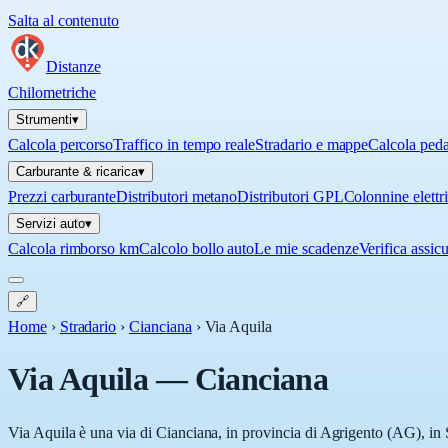
Salta al contenuto
Distanze
Chilometriche
Strumenti
▾
Calcola percorso
Traffico in tempo reale
Stradario e mappe
Calcola ped
Carburante & ricarica
▾
Prezzi carburante
Distributori metano
Distributori GPL
Colonnine elettr
Servizi auto
▾
Calcola rimborso km
Calcolo bollo auto
Le mie scadenze
Verifica assic
🔗
Home
›
Stradario
›
Cianciana
›
Via Aquila
Via Aquila
—
Cianciana
Via Aquila è una via di Cianciana, in provincia di Agrigento (AG), in S