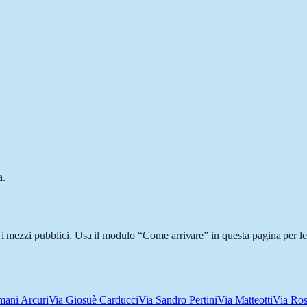
a.
 i mezzi pubblici. Usa il modulo “Come arrivare” in questa pagina per le
ani Arcuri
Via Giosuè Carducci
Via Sandro Pertini
Via Matteotti
Via Ros