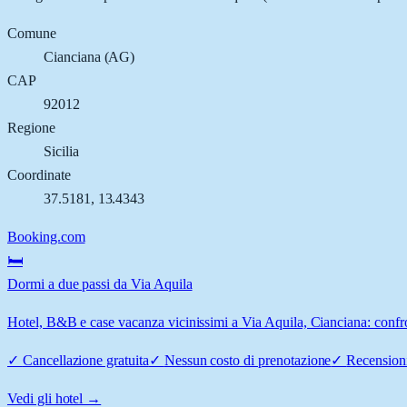
Comune
Cianciana
(
AG
)
CAP
92012
Regione
Sicilia
Coordinate
37.5181
,
13.4343
Booking.com
🛏️
Dormi a due passi da Via Aquila
Hotel, B&B e case vacanza vicinissimi a Via Aquila, Cianciana: confron
✓
Cancellazione gratuita
✓
Nessun costo di prenotazione
✓
Recensioni
Vedi gli hotel →