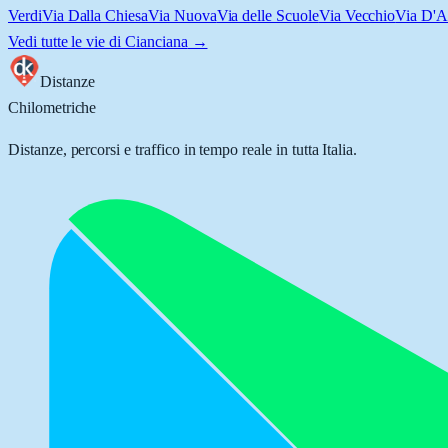
Verdi
Via Dalla Chiesa
Via Nuova
Via delle Scuole
Via Vecchio
Via D'A
Vedi tutte le vie di
Cianciana
→
Distanze
Chilometriche
Distanze, percorsi e traffico in tempo reale in tutta Italia.