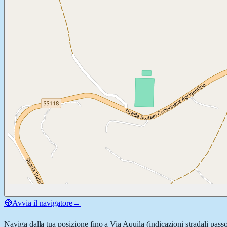
🧭
Avvia il navigatore
→
Naviga dalla tua posizione fino a
Via Aquila
(indicazioni stradali pass