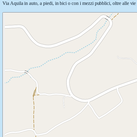
Via Aquila in auto, a piedi, in bici o con i mezzi pubblici, oltre alle v