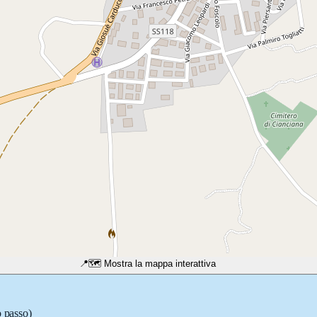
📍
🗺️ Mostra la mappa interattiva
o passo)