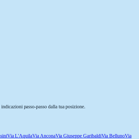
 indicazioni passo-passo dalla tua posizione.
sini
Via L'Aquila
Via Ancona
Via Giuseppe Garibaldi
Via Belluno
Via