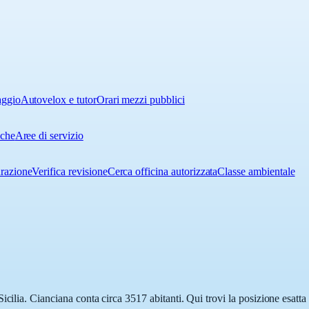
aggio
Autovelox e tutor
Orari mezzi pubblici
iche
Aree di servizio
urazione
Verifica revisione
Cerca officina autorizzata
Classe ambientale
icilia. Cianciana conta circa 3517 abitanti. Qui trovi la posizione esatt