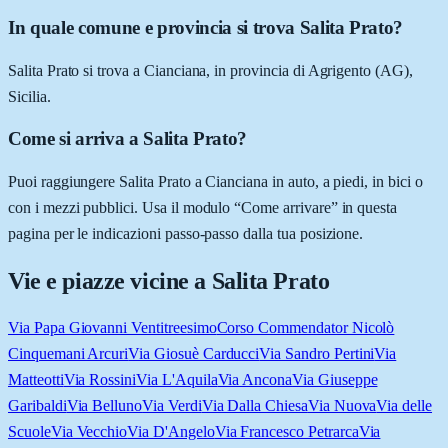
In quale comune e provincia si trova Salita Prato?
Salita Prato si trova a Cianciana, in provincia di Agrigento (AG),
Sicilia.
Come si arriva a Salita Prato?
Puoi raggiungere Salita Prato a Cianciana in auto, a piedi, in bici o
con i mezzi pubblici. Usa il modulo “Come arrivare” in questa
pagina per le indicazioni passo-passo dalla tua posizione.
Vie e piazze vicine a
Salita Prato
Via Papa Giovanni Ventitreesimo
Corso Commendator Nicolò
Cinquemani Arcuri
Via Giosuè Carducci
Via Sandro Pertini
Via
Matteotti
Via Rossini
Via L'Aquila
Via Ancona
Via Giuseppe
Garibaldi
Via Belluno
Via Verdi
Via Dalla Chiesa
Via Nuova
Via delle
Scuole
Via Vecchio
Via D'Angelo
Via Francesco Petrarca
Via