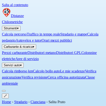
Salta al contenuto
Distanze
Chilometriche
Strumenti
▾
Calcola percorso
Traffico in tempo reale
Stradario e mappe
Calcola
pedaggio
Autovelox e tutor
Orari mezzi pubblici
Carburante & ricarica
▾
Prezzi carburante
Distributori metano
Distributori GPL
Colonnine
elettriche
Aree di servizio
Servizi auto
▾
Calcola rimborso km
Calcolo bollo auto
Le mie scadenze
Verifica
assicurazione
Verifica revisione
Cerca officina autorizzata
Classe
ambientale
🔗
Home
›
Stradario
›
Cianciana
›
Salita Prato