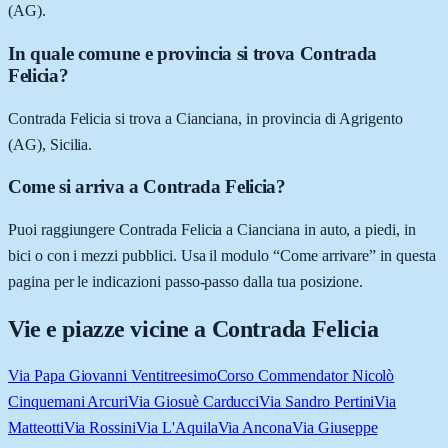
(AG).
In quale comune e provincia si trova Contrada
Felicia?
Contrada Felicia si trova a Cianciana, in provincia di Agrigento
(AG), Sicilia.
Come si arriva a Contrada Felicia?
Puoi raggiungere Contrada Felicia a Cianciana in auto, a piedi, in
bici o con i mezzi pubblici. Usa il modulo “Come arrivare” in questa
pagina per le indicazioni passo-passo dalla tua posizione.
Vie e piazze vicine a
Contrada Felicia
Via Papa Giovanni Ventitreesimo
Corso Commendator Nicolò
Cinquemani Arcuri
Via Giosuè Carducci
Via Sandro Pertini
Via
Matteotti
Via Rossini
Via L'Aquila
Via Ancona
Via Giuseppe