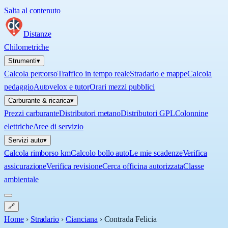
Salta al contenuto
Distanze
Chilometriche
Strumenti
▾
Calcola percorso
Traffico in tempo reale
Stradario e mappe
Calcola
pedaggio
Autovelox e tutor
Orari mezzi pubblici
Carburante & ricarica
▾
Prezzi carburante
Distributori metano
Distributori GPL
Colonnine
elettriche
Aree di servizio
Servizi auto
▾
Calcola rimborso km
Calcolo bollo auto
Le mie scadenze
Verifica
assicurazione
Verifica revisione
Cerca officina autorizzata
Classe
ambientale
🔗
Home
›
Stradario
›
Cianciana
›
Contrada Felicia