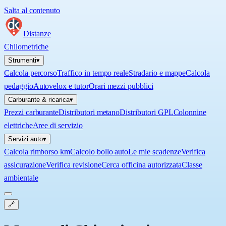
Salta al contenuto
Distanze
Chilometriche
Strumenti
▾
Calcola percorso
Traffico in tempo reale
Stradario e mappe
Calcola
pedaggio
Autovelox e tutor
Orari mezzi pubblici
Carburante & ricarica
▾
Prezzi carburante
Distributori metano
Distributori GPL
Colonnine
elettriche
Aree di servizio
Servizi auto
▾
Calcola rimborso km
Calcolo bollo auto
Le mie scadenze
Verifica
assicurazione
Verifica revisione
Cerca officina autorizzata
Classe
ambientale
🔗