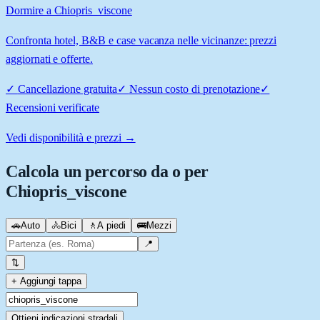
Dormire a Chiopris_viscone
Confronta hotel, B&B e case vacanza nelle vicinanze: prezzi
aggiornati e offerte.
✓
Cancellazione gratuita
✓
Nessun costo di prenotazione
✓
Recensioni verificate
Vedi disponibilità e prezzi →
Calcola un percorso da o per
Chiopris_viscone
🚗
Auto
🚴
Bici
🚶
A piedi
🚌
Mezzi
📍
⇅
+ Aggiungi tappa
Ottieni indicazioni stradali