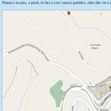
Plutarco in auto, a piedi, in bici o con i mezzi pubblici, oltre alle vie 