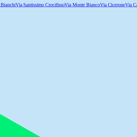
 Bianchi
Via Santissimo Crocifisso
Via Monte Bianco
Via Cicerone
Via C