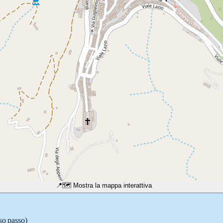
📍
🗺️ Mostra la mappa interattiva
so passo)