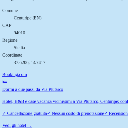
Comune
Centuripe
(
EN
)
CAP
94010
Regione
Sicilia
Coordinate
37.6206
,
14.7417
Booking.com
🛏️
Dormi a due passi da Via Plutarco
Hotel, B&B e case vacanza vicinissimi a Via Plutarco, Centuripe: confr
✓
Cancellazione gratuita
✓
Nessun costo di prenotazione
✓
Recensioni
Vedi gli hotel →