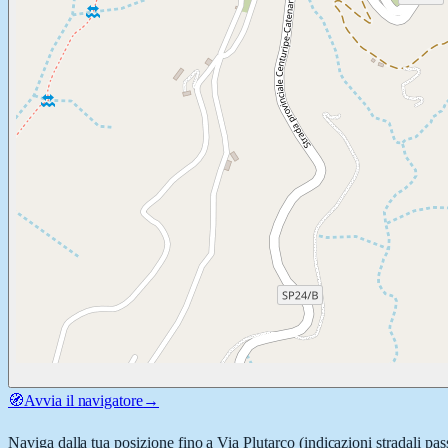
🧭
Avvia il navigatore
→
Naviga dalla tua posizione fino a
Via Plutarco
(indicazioni stradali pas