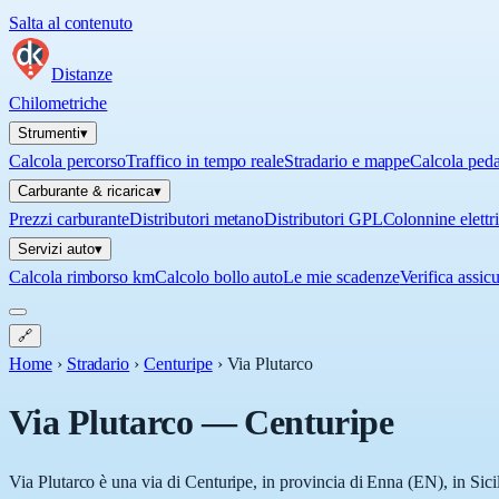
Salta al contenuto
Distanze
Chilometriche
Strumenti
▾
Calcola percorso
Traffico in tempo reale
Stradario e mappe
Calcola ped
Carburante & ricarica
▾
Prezzi carburante
Distributori metano
Distributori GPL
Colonnine elettr
Servizi auto
▾
Calcola rimborso km
Calcolo bollo auto
Le mie scadenze
Verifica assic
🔗
Home
›
Stradario
›
Centuripe
›
Via Plutarco
Via Plutarco
—
Centuripe
Via Plutarco è una via di Centuripe, in provincia di Enna (EN), in Sicil