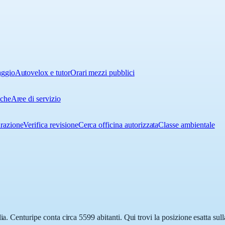
aggio
Autovelox e tutor
Orari mezzi pubblici
iche
Aree di servizio
urazione
Verifica revisione
Cerca officina autorizzata
Classe ambientale
ia. Centuripe conta circa 5599 abitanti. Qui trovi la posizione esatta su