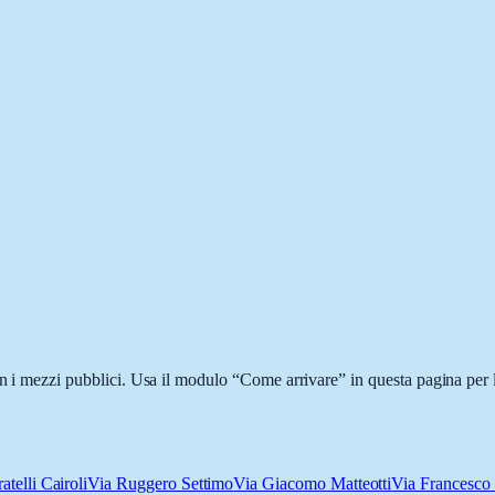
on i mezzi pubblici. Usa il modulo “Come arrivare” in questa pagina per 
atelli Cairoli
Via Ruggero Settimo
Via Giacomo Matteotti
Via Francesco 