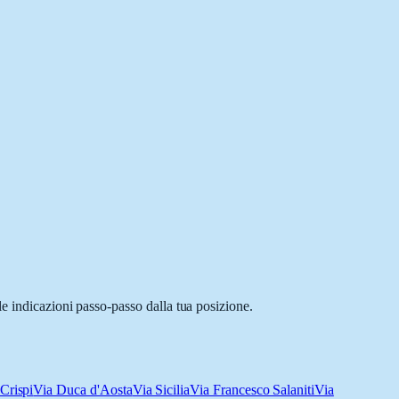
le indicazioni passo-passo dalla tua posizione.
Crispi
Via Duca d'Aosta
Via Sicilia
Via Francesco Salaniti
Via