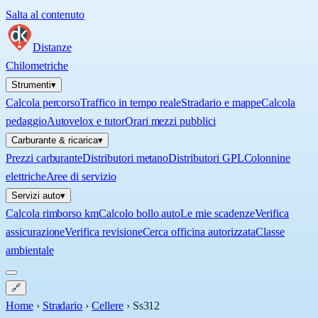
Salta al contenuto
Distanze
Chilometriche
Strumenti
▾
Calcola percorso
Traffico in tempo reale
Stradario e mappe
Calcola
pedaggio
Autovelox e tutor
Orari mezzi pubblici
Carburante & ricarica
▾
Prezzi carburante
Distributori metano
Distributori GPL
Colonnine
elettriche
Aree di servizio
Servizi auto
▾
Calcola rimborso km
Calcolo bollo auto
Le mie scadenze
Verifica
assicurazione
Verifica revisione
Cerca officina autorizzata
Classe
ambientale
🔗
Home
›
Stradario
›
Cellere
›
Ss312