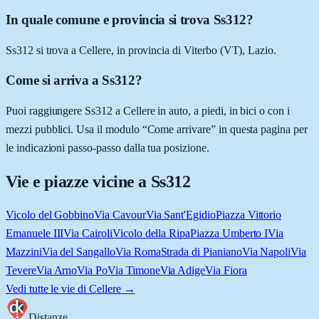
In quale comune e provincia si trova Ss312?
Ss312 si trova a Cellere, in provincia di Viterbo (VT), Lazio.
Come si arriva a Ss312?
Puoi raggiungere Ss312 a Cellere in auto, a piedi, in bici o con i
mezzi pubblici. Usa il modulo “Come arrivare” in questa pagina per
le indicazioni passo-passo dalla tua posizione.
Vie e piazze vicine a
Ss312
Vicolo del Gobbino
Via Cavour
Via Sant'Egidio
Piazza Vittorio
Emanuele III
Via Cairoli
Vicolo della Ripa
Piazza Umberto I
Via
Mazzini
Via del Sangallo
Via Roma
Strada di Pianiano
Via Napoli
Via
Tevere
Via Arno
Via Po
Via Timone
Via Adige
Via Fiora
Vedi tutte le vie di
Cellere
→
Distanze