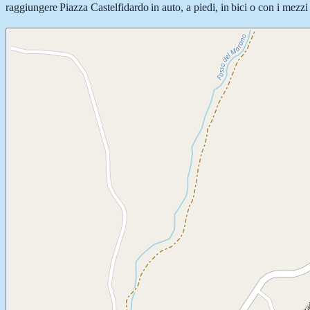
raggiungere Piazza Castelfidardo in auto, a piedi, in bici o con i mezzi 