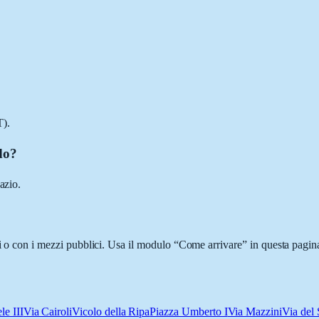
T).
do?
azio.
ci o con i mezzi pubblici. Usa il modulo “Come arrivare” in questa pagina
le III
Via Cairoli
Vicolo della Ripa
Piazza Umberto I
Via Mazzini
Via del 