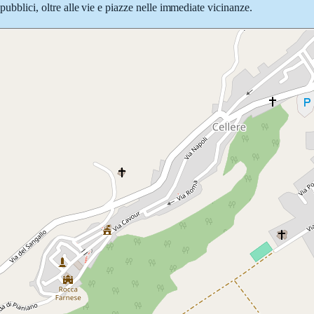
pubblici, oltre alle vie e piazze nelle immediate vicinanze.