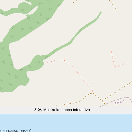
📍
🗺️ Mostra la mappa interattiva
adali passo passo)