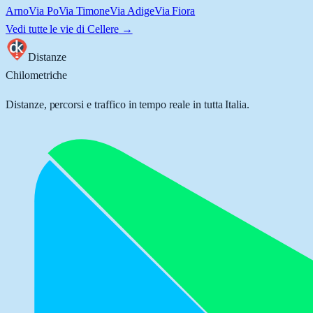
Arno
Via Po
Via Timone
Via Adige
Via Fiora
Vedi tutte le vie di
Cellere
→
Distanze
Chilometriche
Distanze, percorsi e traffico in tempo reale in tutta Italia.