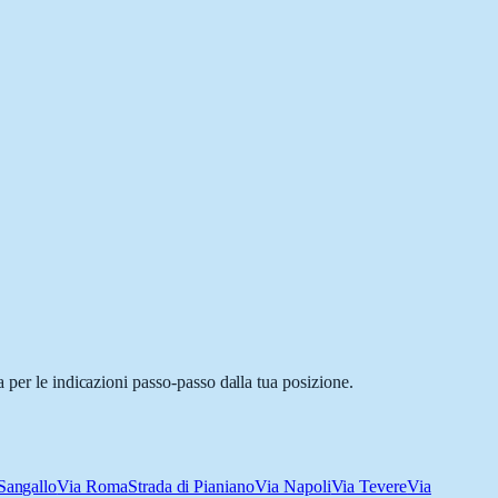
 per le indicazioni passo-passo dalla tua posizione.
Sangallo
Via Roma
Strada di Pianiano
Via Napoli
Via Tevere
Via