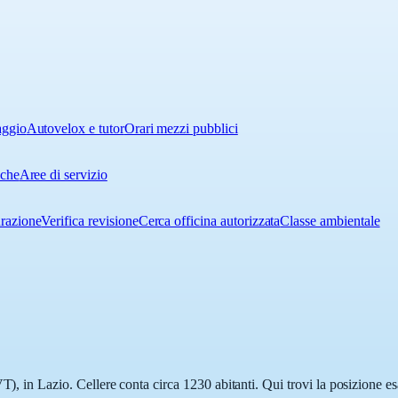
aggio
Autovelox e tutor
Orari mezzi pubblici
iche
Aree di servizio
urazione
Verifica revisione
Cerca officina autorizzata
Classe ambientale
T), in Lazio. Cellere conta circa 1230 abitanti. Qui trovi la posizione es