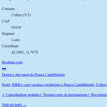
Comune
Cellere
(
VT
)
CAP
01010
Regione
Lazio
Coordinate
42.5081
,
11.7679
Booking.com
🛏️
Dormi a due passi da Piazza Castelfidardo
Hotel, B&B e case vacanza vicinissimi a Piazza Castelfidardo, Cellere:
✓
Cancellazione gratuita
✓
Nessun costo di prenotazione
✓
Recensioni
Vedi gli hotel →