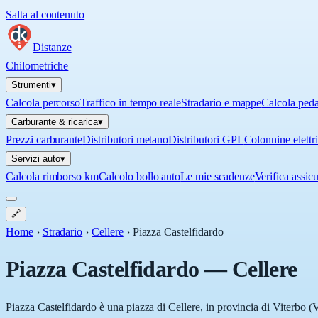
Salta al contenuto
Distanze
Chilometriche
Strumenti
▾
Calcola percorso
Traffico in tempo reale
Stradario e mappe
Calcola ped
Carburante & ricarica
▾
Prezzi carburante
Distributori metano
Distributori GPL
Colonnine elettr
Servizi auto
▾
Calcola rimborso km
Calcolo bollo auto
Le mie scadenze
Verifica assic
🔗
Home
›
Stradario
›
Cellere
›
Piazza Castelfidardo
Piazza Castelfidardo
—
Cellere
Piazza Castelfidardo è una piazza di Cellere, in provincia di Viterbo (V