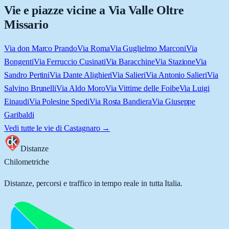
Vie e piazze vicine a
Via Valle Oltre
Missario
Via don Marco Prando
Via Roma
Via Guglielmo Marconi
Via
Bongenti
Via Ferruccio Cusinati
Via Baracchine
Via Stazione
Via
Sandro Pertini
Via Dante Alighieri
Via Salieri
Via Antonio Salieri
Via
Salvino Brunelli
Via Aldo Moro
Via Vittime delle Foibe
Via Luigi
Einaudi
Via Polesine Spedi
Via Rosta Bandiera
Via Giuseppe
Garibaldi
Vedi tutte le vie di
Castagnaro
→
Distanze
Chilometriche
Distanze, percorsi e traffico in tempo reale in tutta Italia.