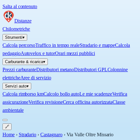
Salta al contenuto
Distanze
Chilometriche
Strumenti
▾
Calcola percorso
Traffico in tempo reale
Stradario e mappe
Calcola
pedaggio
Autovelox e tutor
Orari mezzi pubblici
Carburante & ricarica
▾
Prezzi carburante
Distributori metano
Distributori GPL
Colonnine
elettriche
Aree di servizio
Servizi auto
▾
Calcola rimborso km
Calcolo bollo auto
Le mie scadenze
Verifica
assicurazione
Verifica revisione
Cerca officina autorizzata
Classe
ambientale
🔗
Home
›
Stradario
›
Castagnaro
›
Via Valle Oltre Missario