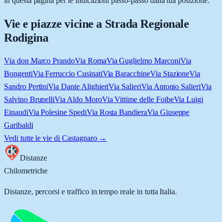
in questa pagina per le indicazioni passo-passo dalla tua posizione.
Vie e piazze vicine a
Strada Regionale
Rodigina
Via don Marco Prando
Via Roma
Via Guglielmo Marconi
Via
Bongenti
Via Ferruccio Cusinati
Via Baracchine
Via Stazione
Via
Sandro Pertini
Via Dante Alighieri
Via Salieri
Via Antonio Salieri
Via
Salvino Brunelli
Via Aldo Moro
Via Vittime delle Foibe
Via Luigi
Einaudi
Via Polesine Spedi
Via Rosta Bandiera
Via Giuseppe
Garibaldi
Vedi tutte le vie di
Castagnaro
→
Distanze
Chilometriche
Distanze, percorsi e traffico in tempo reale in tutta Italia.