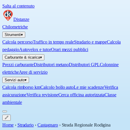
Salta al contenuto
Distanze
Chilometriche
Strumenti
▾
Calcola percorso
Traffico in tempo reale
Stradario e mappe
Calcola
pedaggio
Autovelox e tutor
Orari mezzi pubblici
Carburante & ricarica
▾
Prezzi carburante
Distributori metano
Distributori GPL
Colonnine
elettriche
Aree di servizio
Servizi auto
▾
Calcola rimborso km
Calcolo bollo auto
Le mie scadenze
Verifica
assicurazione
Verifica revisione
Cerca officina autorizzata
Classe
ambientale
🔗
Home
›
Stradario
›
Castagnaro
›
Strada Regionale Rodigina