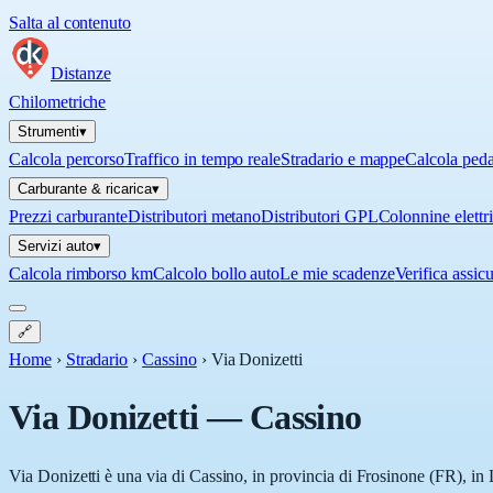
Salta al contenuto
Distanze
Chilometriche
Strumenti
▾
Calcola percorso
Traffico in tempo reale
Stradario e mappe
Calcola ped
Carburante & ricarica
▾
Prezzi carburante
Distributori metano
Distributori GPL
Colonnine elettr
Servizi auto
▾
Calcola rimborso km
Calcolo bollo auto
Le mie scadenze
Verifica assic
🔗
Home
›
Stradario
›
Cassino
›
Via Donizetti
Via Donizetti
—
Cassino
Via Donizetti è una via di Cassino, in provincia di Frosinone (FR), in 