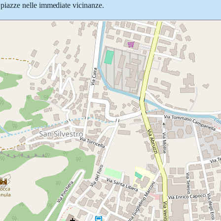
 e piazze nelle immediate vicinanze.