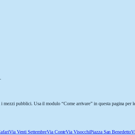
.
n i mezzi pubblici. Usa il modulo “Come arrivare” in questa pagina per l
afari
Via Venti Settembre
Via Conte
Via Visocchi
Piazza San Benedetto
V