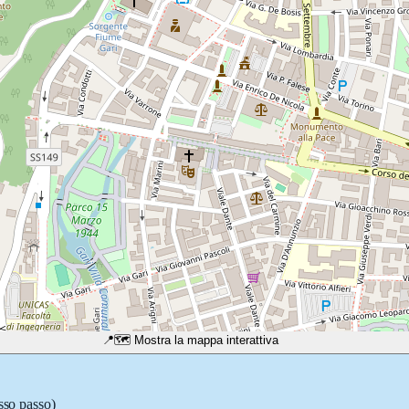
📍
🗺️ Mostra la mappa interattiva
sso passo)