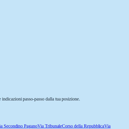
e indicazioni passo-passo dalla tua posizione.
ia Secondino Pagano
Via Tribunale
Corso della Repubblica
Via