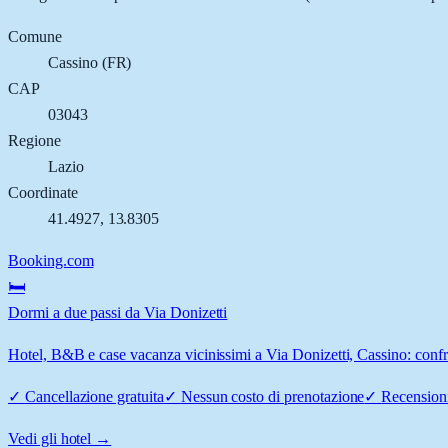
Comune
Cassino
(
FR
)
CAP
03043
Regione
Lazio
Coordinate
41.4927
,
13.8305
Booking.com
🛏️
Dormi a due passi da Via Donizetti
Hotel, B&B e case vacanza vicinissimi a Via Donizetti, Cassino: confro
✓
Cancellazione gratuita
✓
Nessun costo di prenotazione
✓
Recensioni
Vedi gli hotel →