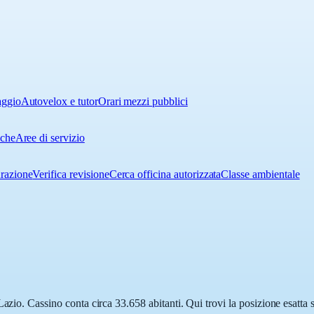
aggio
Autovelox e tutor
Orari mezzi pubblici
iche
Aree di servizio
urazione
Verifica revisione
Cerca officina autorizzata
Classe ambientale
Lazio. Cassino conta circa 33.658 abitanti. Qui trovi la posizione esatta