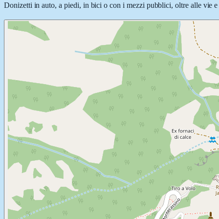
Donizetti in auto, a piedi, in bici o con i mezzi pubblici, oltre alle vie