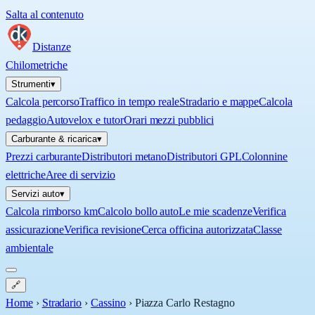
Salta al contenuto
Distanze
Chilometriche
Strumenti
▾
Calcola percorso
Traffico in tempo reale
Stradario e mappe
Calcola
pedaggio
Autovelox e tutor
Orari mezzi pubblici
Carburante & ricarica
▾
Prezzi carburante
Distributori metano
Distributori GPL
Colonnine
elettriche
Aree di servizio
Servizi auto
▾
Calcola rimborso km
Calcolo bollo auto
Le mie scadenze
Verifica
assicurazione
Verifica revisione
Cerca officina autorizzata
Classe
ambientale
🔗
Home
›
Stradario
›
Cassino
›
Piazza Carlo Restagno