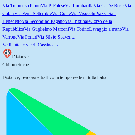
Via Tommaso Piano
Via P. Falese
Via Lombardia
Via G. De Bosis
Via
Cafari
Via Venti Settembre
Via Conte
Via Visocchi
Piazza San
Benedetto
Via Secondino Pagano
Via Tribunale
Corso della
Repubblica
Via Guglielmo Marconi
Via Torino
Lavaggio a mano
Via
Varrone
Via Ponari
Via Silvio Spaventa
Vedi tutte le vie di
Cassino
→
Distanze
Chilometriche
Distanze, percorsi e traffico in tempo reale in tutta Italia.