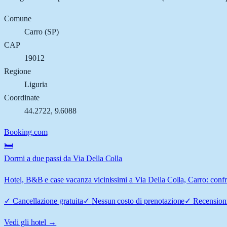
Comune
Carro
(
SP
)
CAP
19012
Regione
Liguria
Coordinate
44.2722
,
9.6088
Booking.com
🛏️
Dormi a due passi da Via Della Colla
Hotel, B&B e case vacanza vicinissimi a Via Della Colla, Carro: confro
✓
Cancellazione gratuita
✓
Nessun costo di prenotazione
✓
Recensioni
Vedi gli hotel →