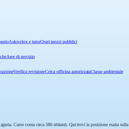
aggio
Autovelox e tutor
Orari mezzi pubblici
iche
Aree di servizio
urazione
Verifica revisione
Cerca officina autorizzata
Classe ambientale
iguria. Carro conta circa 580 abitanti. Qui trovi la posizione esatta sul