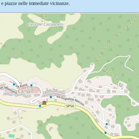
ie e piazze nelle immediate vicinanze.