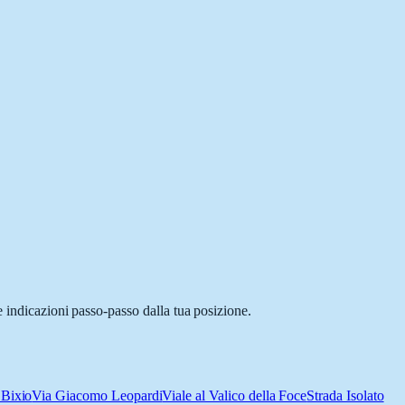
e indicazioni passo-passo dalla tua posizione.
 Bixio
Via Giacomo Leopardi
Viale al Valico della Foce
Strada Isolato