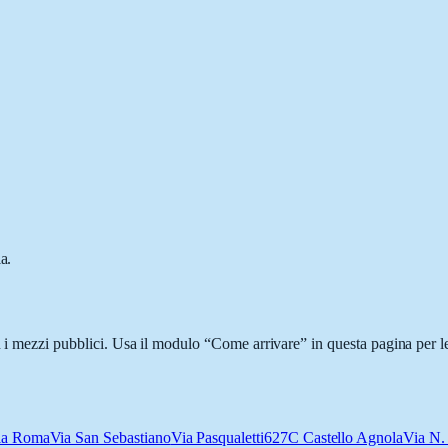
a.
n i mezzi pubblici. Usa il modulo “Come arrivare” in questa pagina per l
ia Roma
Via San Sebastiano
Via Pasqualetti
627C Castello Agnola
Via N.