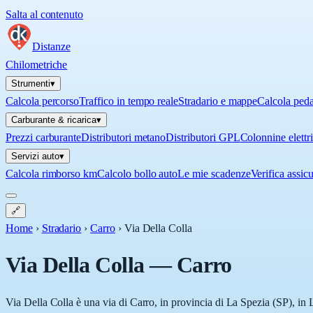
Salta al contenuto
Distanze
Chilometriche
Strumenti
▾
Calcola percorso
Traffico in tempo reale
Stradario e mappe
Calcola ped
Carburante & ricarica
▾
Prezzi carburante
Distributori metano
Distributori GPL
Colonnine elettr
Servizi auto
▾
Calcola rimborso km
Calcolo bollo auto
Le mie scadenze
Verifica assic
🔗
Home
›
Stradario
›
Carro
›
Via Della Colla
Via Della Colla
—
Carro
Via Della Colla è una via di Carro, in provincia di La Spezia (SP), in L