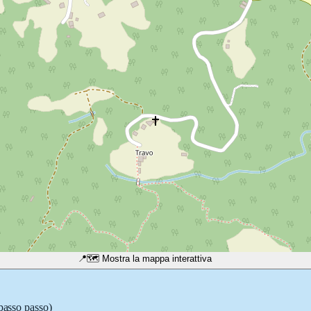
📍
🗺️ Mostra la mappa interattiva
 passo passo)