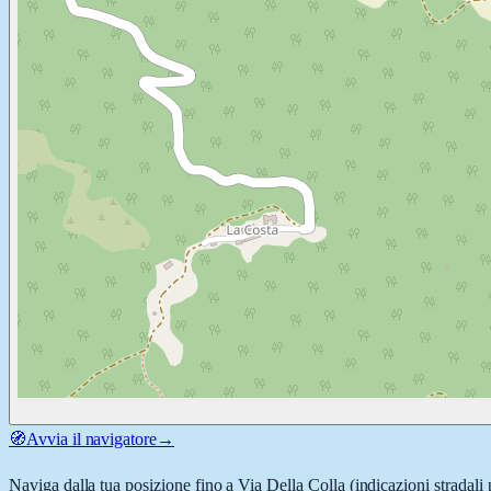
🧭
Avvia il navigatore
→
Naviga dalla tua posizione fino a
Via Della Colla
(indicazioni stradali