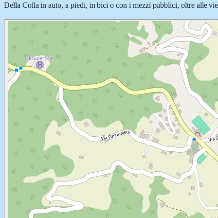
Della Colla in auto, a piedi, in bici o con i mezzi pubblici, oltre alle v