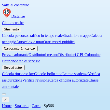
Salta al contenuto
Distanze
Chilometriche
Strumenti
▾
Calcola percorso
Traffico in tempo reale
Stradario e mappe
Calcola
pedaggio
Autovelox e tutor
Orari mezzi pubblici
Carburante & ricarica
▾
Prezzi carburante
Distributori metano
Distributori GPL
Colonnine
elettriche
Aree di servizio
Servizi auto
▾
Calcola rimborso km
Calcolo bollo auto
Le mie scadenze
Verifica
assicurazione
Verifica revisione
Cerca officina autorizzata
Classe
ambientale
🔗
Home
›
Stradario
›
Carro
›
Sp566