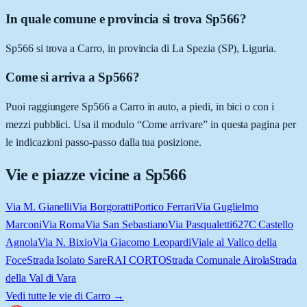
In quale comune e provincia si trova Sp566?
Sp566 si trova a Carro, in provincia di La Spezia (SP), Liguria.
Come si arriva a Sp566?
Puoi raggiungere Sp566 a Carro in auto, a piedi, in bici o con i
mezzi pubblici. Usa il modulo “Come arrivare” in questa pagina per
le indicazioni passo-passo dalla tua posizione.
Vie e piazze vicine a
Sp566
Via M. Gianelli
Via Borgoratti
Portico Ferrari
Via Guglielmo
Marconi
Via Roma
Via San Sebastiano
Via Pasqualetti
627C Castello
Agnola
Via N. Bixio
Via Giacomo Leopardi
Viale al Valico della
Foce
Strada Isolato Sare
RAI CORTO
Strada Comunale Airola
Strada
della Val di Vara
Vedi tutte le vie di
Carro
→