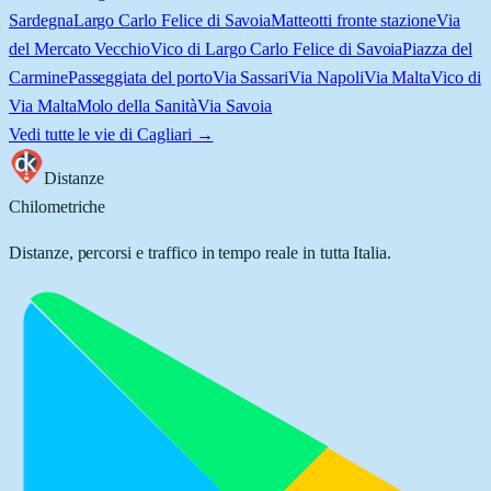
Sardegna
Largo Carlo Felice di Savoia
Matteotti fronte stazione
Via
del Mercato Vecchio
Vico di Largo Carlo Felice di Savoia
Piazza del
Carmine
Passeggiata del porto
Via Sassari
Via Napoli
Via Malta
Vico di
Via Malta
Molo della Sanità
Via Savoia
Vedi tutte le vie di
Cagliari
→
Distanze
Chilometriche
Distanze, percorsi e traffico in tempo reale in tutta Italia.