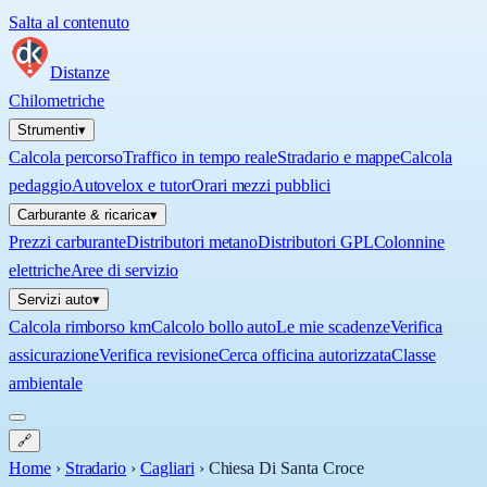
Salta al contenuto
Distanze
Chilometriche
Strumenti
▾
Calcola percorso
Traffico in tempo reale
Stradario e mappe
Calcola
pedaggio
Autovelox e tutor
Orari mezzi pubblici
Carburante & ricarica
▾
Prezzi carburante
Distributori metano
Distributori GPL
Colonnine
elettriche
Aree di servizio
Servizi auto
▾
Calcola rimborso km
Calcolo bollo auto
Le mie scadenze
Verifica
assicurazione
Verifica revisione
Cerca officina autorizzata
Classe
ambientale
🔗
Home
›
Stradario
›
Cagliari
›
Chiesa Di Santa Croce