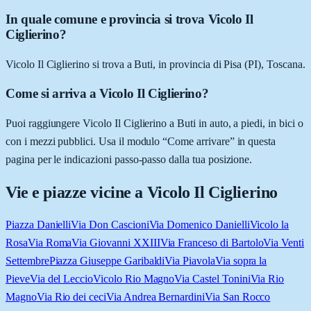
In quale comune e provincia si trova Vicolo Il
Ciglierino?
Vicolo Il Ciglierino si trova a Buti, in provincia di Pisa (PI), Toscana.
Come si arriva a Vicolo Il Ciglierino?
Puoi raggiungere Vicolo Il Ciglierino a Buti in auto, a piedi, in bici o
con i mezzi pubblici. Usa il modulo “Come arrivare” in questa
pagina per le indicazioni passo-passo dalla tua posizione.
Vie e piazze vicine a
Vicolo Il Ciglierino
Piazza Danielli
Via Don Cascioni
Via Domenico Danielli
Vicolo la
Rosa
Via Roma
Via Giovanni XXIII
Via Franceso di Bartolo
Via Venti
Settembre
Piazza Giuseppe Garibaldi
Via Piavola
Via sopra la
Pieve
Via del Leccio
Vicolo Rio Magno
Via Castel Tonini
Via Rio
Magno
Via Rio dei ceci
Via Andrea Bernardini
Via San Rocco