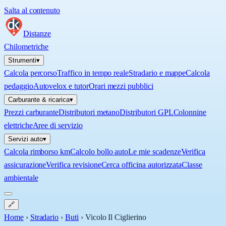
Salta al contenuto
Distanze
Chilometriche
Strumenti
▾
Calcola percorso
Traffico in tempo reale
Stradario e mappe
Calcola
pedaggio
Autovelox e tutor
Orari mezzi pubblici
Carburante & ricarica
▾
Prezzi carburante
Distributori metano
Distributori GPL
Colonnine
elettriche
Aree di servizio
Servizi auto
▾
Calcola rimborso km
Calcolo bollo auto
Le mie scadenze
Verifica
assicurazione
Verifica revisione
Cerca officina autorizzata
Classe
ambientale
🔗
Home
›
Stradario
›
Buti
›
Vicolo Il Ciglierino