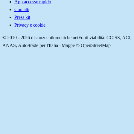
App accesso rapido
Contatti
Press kit
Privacy e cookie
© 2010 -
2026
distanzechilometriche.net
Fonti viabilità: CCISS, ACI,
ANAS, Autostrade per l'Italia · Mappe © OpenStreetMap