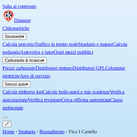
Salta al contenuto
Distanze
Chilometriche
Strumenti
▾
Calcola percorso
Traffico in tempo reale
Stradario e mappe
Calcola
pedaggio
Autovelox e tutor
Orari mezzi pubblici
Carburante & ricarica
▾
Prezzi carburante
Distributori metano
Distributori GPL
Colonnine
elettriche
Aree di servizio
Servizi auto
▾
Calcola rimborso km
Calcolo bollo auto
Le mie scadenze
Verifica
assicurazione
Verifica revisione
Cerca officina autorizzata
Classe
ambientale
🔗
Home
›
Stradario
›
Buonalbergo
›
Vico I Castello