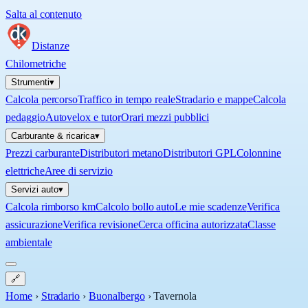
Salta al contenuto
Distanze
Chilometriche
Strumenti
▾
Calcola percorso
Traffico in tempo reale
Stradario e mappe
Calcola
pedaggio
Autovelox e tutor
Orari mezzi pubblici
Carburante & ricarica
▾
Prezzi carburante
Distributori metano
Distributori GPL
Colonnine
elettriche
Aree di servizio
Servizi auto
▾
Calcola rimborso km
Calcolo bollo auto
Le mie scadenze
Verifica
assicurazione
Verifica revisione
Cerca officina autorizzata
Classe
ambientale
🔗
Home
›
Stradario
›
Buonalbergo
›
Tavernola