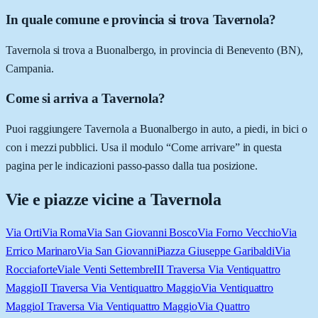
In quale comune e provincia si trova Tavernola?
Tavernola si trova a Buonalbergo, in provincia di Benevento (BN),
Campania.
Come si arriva a Tavernola?
Puoi raggiungere Tavernola a Buonalbergo in auto, a piedi, in bici o
con i mezzi pubblici. Usa il modulo “Come arrivare” in questa
pagina per le indicazioni passo-passo dalla tua posizione.
Vie e piazze vicine a
Tavernola
Via Orti
Via Roma
Via San Giovanni Bosco
Via Forno Vecchio
Via
Errico Marinaro
Via San Giovanni
Piazza Giuseppe Garibaldi
Via
Rocciaforte
Viale Venti Settembre
III Traversa Via Ventiquattro
Maggio
II Traversa Via Ventiquattro Maggio
Via Ventiquattro
Maggio
I Traversa Via Ventiquattro Maggio
Via Quattro