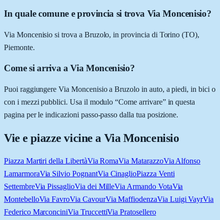
In quale comune e provincia si trova Via Moncenisio?
Via Moncenisio si trova a Bruzolo, in provincia di Torino (TO),
Piemonte.
Come si arriva a Via Moncenisio?
Puoi raggiungere Via Moncenisio a Bruzolo in auto, a piedi, in bici o
con i mezzi pubblici. Usa il modulo “Come arrivare” in questa
pagina per le indicazioni passo-passo dalla tua posizione.
Vie e piazze vicine a
Via Moncenisio
Piazza Martiri della Libertà
Via Roma
Via Matarazzo
Via Alfonso
Lamarmora
Via Silvio Pognant
Via Cinaglio
Piazza Venti
Settembre
Via Pissaglio
Via dei Mille
Via Armando Vota
Via
Montebello
Via Favro
Via Cavour
Via Maffiodenza
Via Luigi Vayr
Via
Federico Marconcini
Via Truccetti
Via Pratosellero