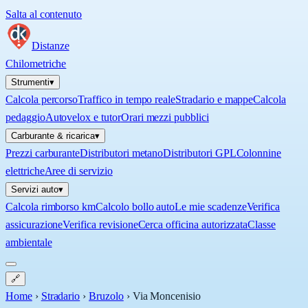
Salta al contenuto
Distanze
Chilometriche
Strumenti
▾
Calcola percorso
Traffico in tempo reale
Stradario e mappe
Calcola
pedaggio
Autovelox e tutor
Orari mezzi pubblici
Carburante & ricarica
▾
Prezzi carburante
Distributori metano
Distributori GPL
Colonnine
elettriche
Aree di servizio
Servizi auto
▾
Calcola rimborso km
Calcolo bollo auto
Le mie scadenze
Verifica
assicurazione
Verifica revisione
Cerca officina autorizzata
Classe
ambientale
🔗
Home
›
Stradario
›
Bruzolo
›
Via Moncenisio