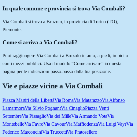
In quale comune e provincia si trova Via Combali?
Via Combali si trova a Bruzolo, in provincia di Torino (TO),
Piemonte.
Come si arriva a Via Combali?
Puoi raggiungere Via Combali a Bruzolo in auto, a piedi, in bici o
con i mezzi pubblici. Usa il modulo “Come arrivare” in questa
pagina per le indicazioni passo-passo dalla tua posizione.
Vie e piazze vicine a
Via Combali
Piazza Martiri della Libertà
Via Roma
Via Matarazzo
Via Alfonso
Lamarmora
Via Silvio Pognant
Via Cinaglio
Piazza Venti
Settembre
Via Pissaglio
Via dei Mille
Via Armando Vota
Via
Montebello
Via Favro
Via Cavour
Via Maffiodenza
Via Luigi Vayr
Via
Federico Marconcini
Via Truccetti
Via Pratosellero