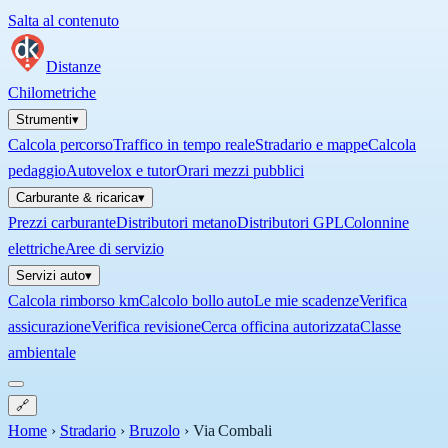
Salta al contenuto
Distanze
Chilometriche
Strumenti
▾
Calcola percorso
Traffico in tempo reale
Stradario e mappe
Calcola
pedaggio
Autovelox e tutor
Orari mezzi pubblici
Carburante & ricarica
▾
Prezzi carburante
Distributori metano
Distributori GPL
Colonnine
elettriche
Aree di servizio
Servizi auto
▾
Calcola rimborso km
Calcolo bollo auto
Le mie scadenze
Verifica
assicurazione
Verifica revisione
Cerca officina autorizzata
Classe
ambientale
🔗
Home
›
Stradario
›
Bruzolo
›
Via Combali